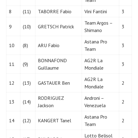
8
(11)
TABORRE Fabio
Vini Fantini
3
Team Argos –
9
(10)
GRETSCH Patrick
3
Shimano
Astana Pro
10
(8)
ARU Fabio
3
Team
BONNAFOND
AG2R La
11
(9)
3
Guillaume
Mondiale
AG2R La
12
(13)
GASTAUER Ben
2
Mondiale
RODRIGUEZ
Androni –
13
(14)
2
Jackson
Venezuela
Astana Pro
14
(12)
KANGERT Tanel
2
Team
Lotto Belisol