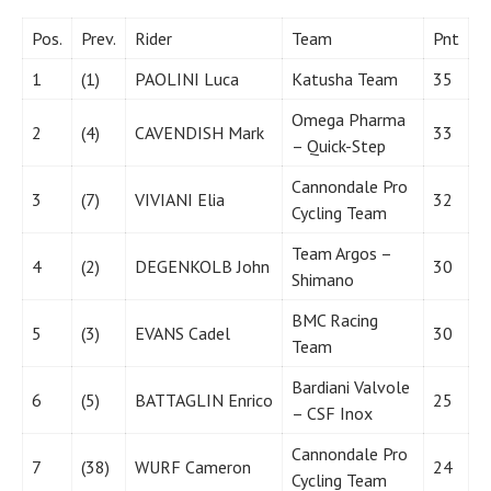
Pos.
Prev.
Rider
Team
Pnt
1
(1)
PAOLINI Luca
Katusha Team
35
Omega Pharma
2
(4)
CAVENDISH Mark
33
– Quick-Step
Cannondale Pro
3
(7)
VIVIANI Elia
32
Cycling Team
Team Argos –
4
(2)
DEGENKOLB John
30
Shimano
BMC Racing
5
(3)
EVANS Cadel
30
Team
Bardiani Valvole
6
(5)
BATTAGLIN Enrico
25
– CSF Inox
Cannondale Pro
7
(38)
WURF Cameron
24
Cycling Team