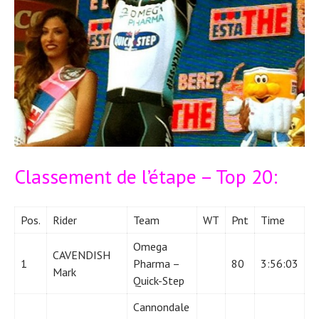
Classement de l’étape – Top 20:
Pos.
Rider
Team
WT
Pnt
Time
Omega
CAVENDISH
1
Pharma –
80
3:56:03
Mark
Quick-Step
Cannondale