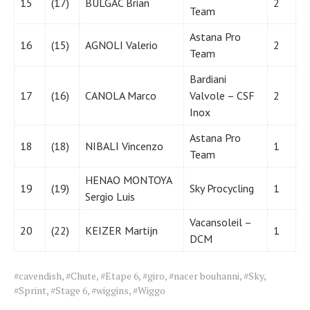
15
(17)
BULGAC Brian
2
Team
Astana Pro
16
(15)
AGNOLI Valerio
2
Team
Bardiani
17
(16)
CANOLA Marco
Valvole – CSF
2
Inox
Astana Pro
18
(18)
NIBALI Vincenzo
1
Team
HENAO MONTOYA
19
(19)
Sky Procycling
1
Sergio Luis
Vacansoleil –
20
(22)
KEIZER Martijn
1
DCM
Tags
#cavendish
,
#Chute
,
#Etape 6
,
#giro
,
#nacer bouhanni
,
#Sky
,
for
#Sprint
,
#Stage 6
,
#wiggins
,
#Wiggo
the