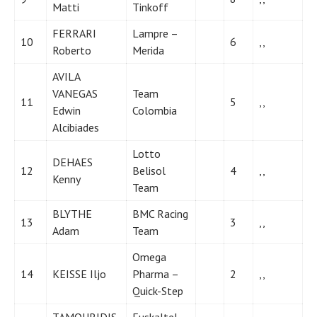
Matti
Tinkoff
FERRARI
Lampre –
10
6
,,
Roberto
Merida
AVILA
VANEGAS
Team
11
5
,,
Edwin
Colombia
Alcibiades
Lotto
DEHAES
12
Belisol
4
,,
Kenny
Team
BLYTHE
BMC Racing
13
3
,,
Adam
Team
Omega
14
KEISSE Iljo
Pharma –
2
,,
Quick-Step
TAMOURIDIS
Euskaltel –