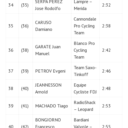
SERPA PEREZ
Lampre –
34
(35)
2:32
Jose Rodolfo
Merida
Cannondale
CARUSO
35
(36)
Pro Cycling
2:38
Damiano
Team
Blanco Pro
GARATE Juan
36
(38)
Cycling
2:42
Manuel
Team
Team Saxo-
37
(39)
PETROV Evgeni
2:46
Tinkoff
JEANNESSON
Equipe
38
(40)
2:48
Arnold
Cycliste FDJ
RadioShack
39
(41)
MACHADO Tiago
2:53
– Leopard
BONGIORNO
Bardiani
40
(42)
Francesco
Valvole –
2:55