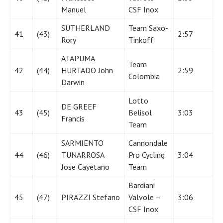
Manuel
CSF Inox
SUTHERLAND
Team Saxo-
41
(43)
2:57
Rory
Tinkoff
ATAPUMA
Team
42
(44)
HURTADO John
2:59
Colombia
Darwin
Lotto
DE GREEF
43
(45)
Belisol
3:03
Francis
Team
SARMIENTO
Cannondale
44
(46)
TUNARROSA
Pro Cycling
3:04
Jose Cayetano
Team
Bardiani
45
(47)
PIRAZZI Stefano
Valvole –
3:06
CSF Inox