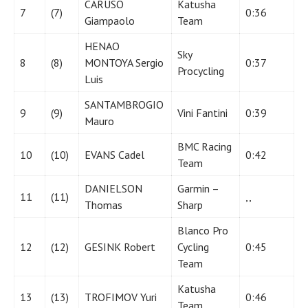
CARUSO
Katusha
7
(7)
0:36
Giampaolo
Team
HENAO
Sky
8
(8)
MONTOYA Sergio
0:37
Procycling
Luis
SANTAMBROGIO
9
(9)
Vini Fantini
0:39
Mauro
BMC Racing
10
(10)
EVANS Cadel
0:42
Team
DANIELSON
Garmin –
11
(11)
,,
Thomas
Sharp
Blanco Pro
12
(12)
GESINK Robert
Cycling
0:45
Team
Katusha
13
(13)
TROFIMOV Yuri
0:46
Team