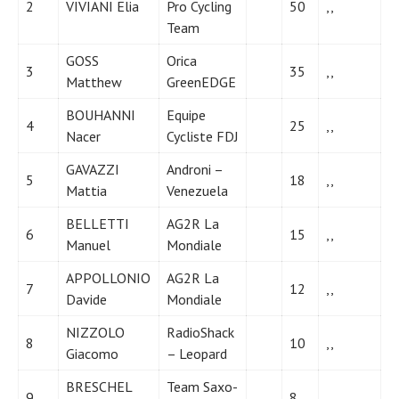
2
VIVIANI Elia
Pro Cycling
50
,,
Team
GOSS
Orica
3
35
,,
Matthew
GreenEDGE
BOUHANNI
Equipe
4
25
,,
Nacer
Cycliste FDJ
Actualités
Technologies
GAVAZZI
Androni –
Tests de produits
5
18
,,
Conseils
Mattia
Venezuela
Tendances
Tous nos articles
BELLETTI
AG2R La
À propos
6
15
,,
Manuel
Mondiale
APPOLLONIO
AG2R La
7
12
,,
Davide
Mondiale
NIZZOLO
RadioShack
8
10
,,
Giacomo
– Leopard
BRESCHEL
Team Saxo-
9
8
,,