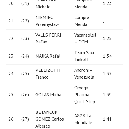
20
(21)
1:23
Michele
Merida
NIEMIEC
Lampre –
21
(22)
,,
Przemyslaw
Merida
VALLS FERRI
Vacansoleil
22
(23)
1:25
Rafael
– DCM
Team Saxo-
23
(24)
MAJKA Rafal
1:34
Tinkoff
PELLIZOTTI
Androni –
24
(25)
1:37
Franco
Venezuela
Omega
25
(26)
GOLAS Michal
Pharma –
1:39
Quick-Step
BETANCUR
AG2R La
26
(27)
GOMEZ Carlos
1:41
Mondiale
Alberto