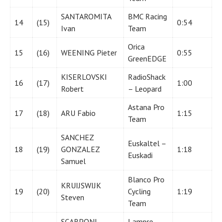
SANTAROMITA
BMC Racing
14
(15)
0:54
Ivan
Team
Orica
15
(16)
WEENING Pieter
0:55
GreenEDGE
KISERLOVSKI
RadioShack
16
(17)
1:00
Robert
– Leopard
Astana Pro
17
(18)
ARU Fabio
1:15
Team
SANCHEZ
Euskaltel –
18
(19)
GONZALEZ
1:18
Euskadi
Samuel
Blanco Pro
KRUIJSWIJK
19
(20)
Cycling
1:19
Steven
Team
SCARPONI
Lampre –