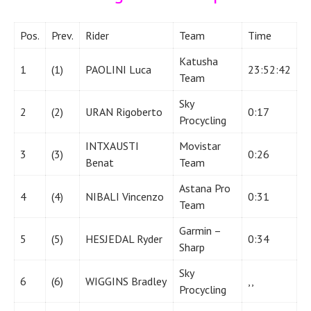
Pos.
Prev.
Rider
Team
Time
Katusha
1
(1)
PAOLINI Luca
23:52:42
Team
Sky
2
(2)
URAN Rigoberto
0:17
Procycling
INTXAUSTI
Movistar
3
(3)
0:26
Benat
Team
Astana Pro
4
(4)
NIBALI Vincenzo
0:31
Team
Garmin –
5
(5)
HESJEDAL Ryder
0:34
Sharp
Sky
6
(6)
WIGGINS Bradley
,,
Procycling