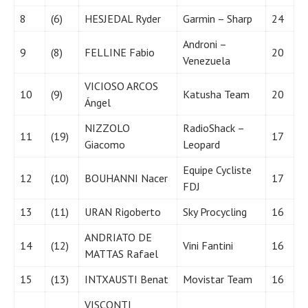
8
(6)
HESJEDAL Ryder
Garmin – Sharp
24
Androni –
9
(8)
FELLINE Fabio
20
Venezuela
VICIOSO ARCOS
10
(9)
Katusha Team
20
Ángel
NIZZOLO
RadioShack –
11
(19)
17
Giacomo
Leopard
Equipe Cycliste
12
(10)
BOUHANNI Nacer
17
FDJ
13
(11)
URAN Rigoberto
Sky Procycling
16
ANDRIATO DE
14
(12)
Vini Fantini
16
MATTAS Rafael
15
(13)
INTXAUSTI Benat
Movistar Team
16
VISCONTI