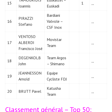
15
1
,,
Ioannis
Euskadi
Bardiani
PIRAZZI
16
Valvole –
,,
Stefano
CSF Inox
VENTOSO
Movistar
17
ALBERDI
,,
Team
Francisco José
DEGENKOLB
Team Argos
18
,,
John
– Shimano
JEANNESSON
Equipe
19
,,
Arnold
Cycliste FDJ
Katusha
20
BRUTT Pavel
,,
Team
Classement général – Top 50: