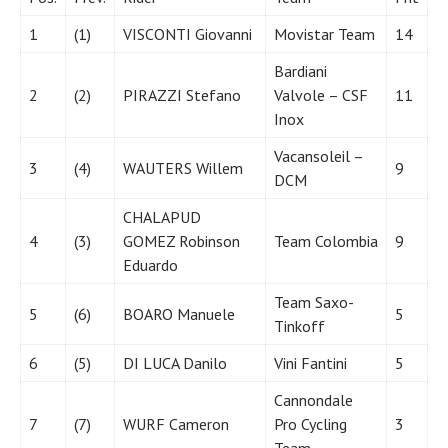
1
(1)
VISCONTI Giovanni
Movistar Team
14
Bardiani
2
(2)
PIRAZZI Stefano
Valvole – CSF
11
Inox
Vacansoleil –
3
(4)
WAUTERS Willem
9
DCM
CHALAPUD
4
(3)
GOMEZ Robinson
Team Colombia
9
Eduardo
Team Saxo-
5
(6)
BOARO Manuele
5
Tinkoff
6
(5)
DI LUCA Danilo
Vini Fantini
5
Cannondale
7
(7)
WURF Cameron
Pro Cycling
3
Team