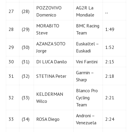
POZZOVIVO
AG2R La
27
(28)
,,
Domenico
Mondiale
MORABITO
BMC Racing
28
(29)
1:49
Steve
Team
AZANZA SOTO
Euskaltel –
29
(30)
1:52
Jorge
Euskadi
30
(31)
DI LUCA Danilo
Vini Fantini
2:15
Garmin –
31
(32)
STETINA Peter
2:18
Sharp
Blanco Pro
KELDERMAN
32
(33)
Cycling
2:21
Wilco
Team
Androni –
33
(34)
ROSA Diego
2:24
Venezuela