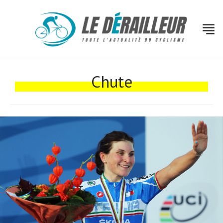
Actualités
Chute
Technologies
Tests de produits
Conseils
Tendances
Tous nos articles
À propos