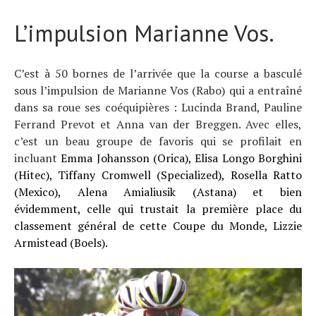
L’impulsion Marianne Vos.
Actualités
C’est à 50 bornes de l’arrivée que la course a basculé
Technologies
sous l’impulsion de Marianne Vos (Rabo) qui a entraîné
Tests de produits
dans sa roue ses coéquipières : Lucinda Brand, Pauline
Conseils
Ferrand Prevot et Anna van der Breggen. Avec elles,
Tendances
c’est un beau groupe de favoris qui se profilait en
Tous nos articles
incluant
Emma Johansson (Orica),
Elisa Longo Borghini
À propos
(Hitec),
Tiffany Cromwell (Specialized),
Rosella Ratto
(Mexico),
Alena Amialiusik (Astana) et bien
évidemment, celle qui trustait la première place du
classement général de cette Coupe du Monde, Lizzie
Armistead (Boels).