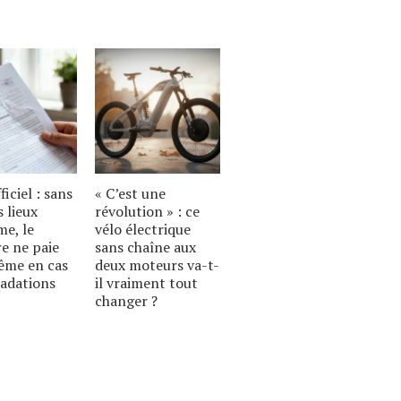
ficiel : sans
« C’est une
s lieux
révolution » : ce
e, le
vélo électrique
re ne paie
sans chaîne aux
ême en cas
deux moteurs va-t-
radations
il vraiment tout
changer ?