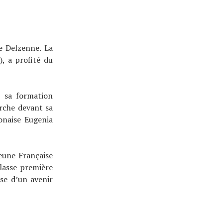
se Delzenne. La
, a profité du
t sa formation
rche devant sa
onaise Eugenia
eune Française
classe première
se d’un avenir