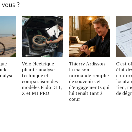
 vous ?
ique
Vélo électrique
Thierry Ardisson :
C’est of
uide
pliant : analyse
la maison
état de
analyse
technique et
normande remplie
conform
comparaison des
de souvenirs et
locatai
modèles Fiido D11,
d’engagements qui
rien, m
X et M1 PRO
lui tenait tant à
de dég
cœur