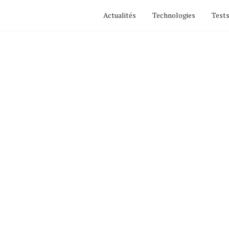
Actualités
Technologies
Tests
Actualités
Technologies
Tests de produits
Conseils
Tendances
Tous nos articles