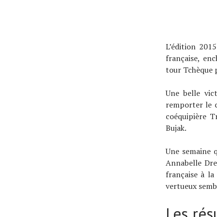
À propos
L’édition 2015
française, en
tour Tchèque p
Une belle vic
remporter le 
coéquipière T
Bujak.
Une semaine q
Annabelle Drev
française à l
vertueux sembl
Les rés