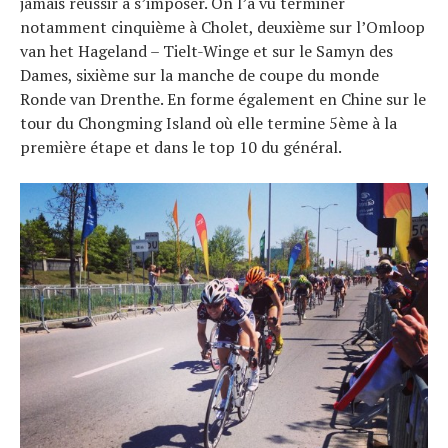
jamais réussir à s’imposer. On l’a vu terminer
Tendances
notamment cinquième à Cholet, deuxième sur l’Omloop
van het Hageland – Tielt-Winge et sur le Samyn des
Tous nos articles
Dames, sixième sur la manche de coupe du monde
À propos
Ronde van Drenthe. En forme également en Chine sur le
tour du Chongming Island où elle termine 5ème à la
première étape et dans le top 10 du général.