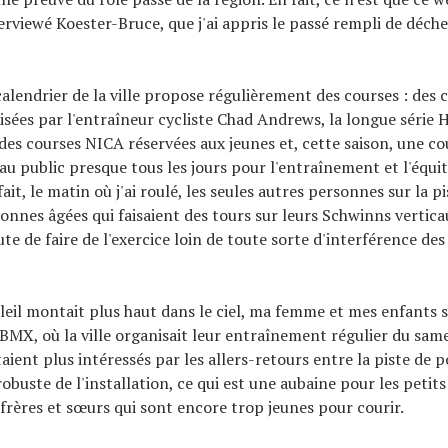
terviewé Koester-Bruce, que j'ai appris le passé rempli de déch
calendrier de la ville propose régulièrement des courses : des 
sées par l'entraîneur cycliste Chad Andrews, la longue série 
 des courses NICA réservées aux jeunes et, cette saison, une co
 au public presque tous les jours pour l'entraînement et l'équi
fait, le matin où j'ai roulé, les seules autres personnes sur la p
onnes âgées qui faisaient des tours sur leurs Schwinns vertica
e de faire de l'exercice loin de toute sorte d'interférence des
oleil montait plus haut dans le ciel, ma femme et mes enfants 
 BMX, où la ville organisait leur entraînement régulier du same
aient plus intéressés par les allers-retours entre la piste de 
robuste de l'installation, ce qui est une aubaine pour les petit
frères et sœurs qui sont encore trop jeunes pour courir.