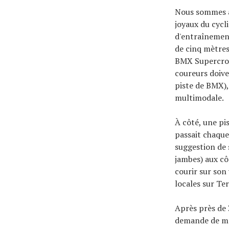
Nous sommes ar
joyaux du cycl
d'entraînement
de cinq mètres
BMX Supercross
coureurs doive
piste de BMX),
multimodale.
À côté, une p
passait chaque
suggestion de 
jambes) aux cô
courir sur son
locales sur Ter
Après près de 
demande de mon 