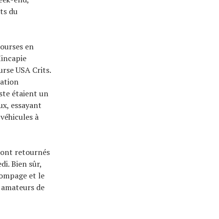
ets du
courses en
Hincapie
urse USA Crits.
tation
iste étaient un
ux, essayant
 véhicules à
sont retournés
di. Bien sûr,
pompage et le
s amateurs de