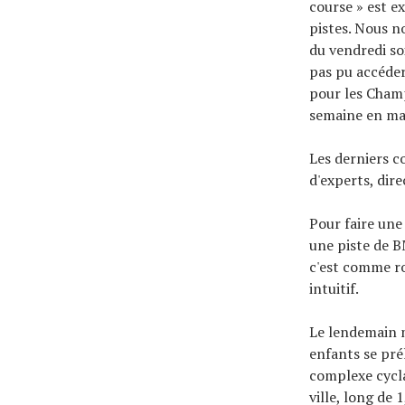
course » est e
pistes. Nous n
du vendredi so
pas pu accéder
pour les Cham
semaine en ma
Les derniers c
d'experts, dir
Pour faire un
une piste de B
c'est comme ro
intuitif.
Le lendemain m
enfants se prél
complexe cycl
ville, long de