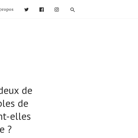
propos
 deux de
bles de
t-elles
e ?