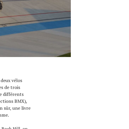
 deux vélos
s de trois
e différents
tections BMX),
 sûr, une livre
emme.
 Rock Hill, en