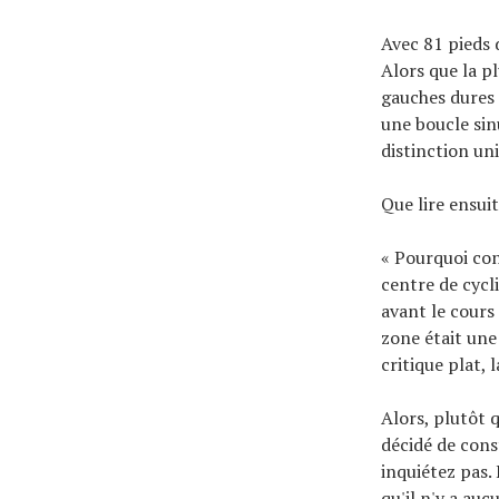
Avec 81 pieds d
Alors que la p
gauches dures (
une boucle sinu
distinction un
Que lire ensui
« Pourquoi con
centre de cycli
avant le cours
zone était une
critique plat, 
Alors, plutôt q
décidé de cons
inquiétez pas.
qu'il n'y a auc