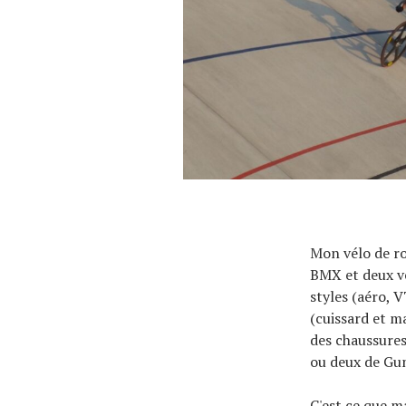
À propos
Mon vélo de ro
BMX et deux vél
styles (aéro, 
(cuissard et m
des chaussures
ou deux de Gu
C'est ce que m