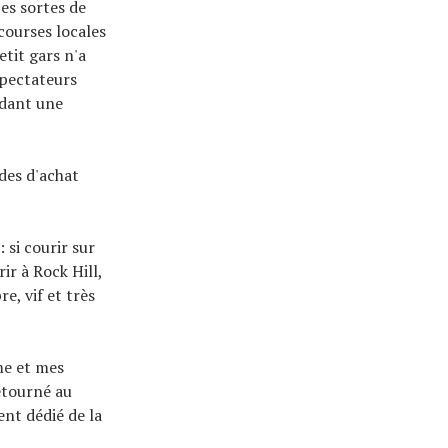
es sortes de
courses locales
tit gars n'a
spectateurs
ndant une
ides d'achat
si courir sur
ir à Rock Hill,
e, vif et très
me et mes
retourné au
ent dédié de la