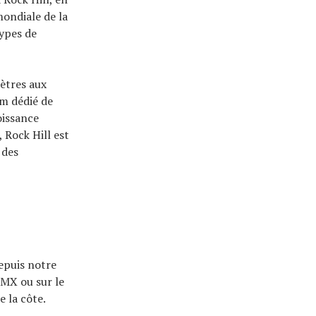
mondiale de la
types de
mètres aux
m dédié de
oissance
 Rock Hill est
 des
depuis notre
BMX ou sur le
e la côte.