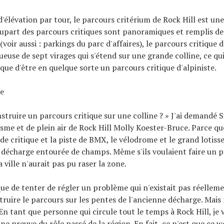
'élévation par tour, le parcours critérium de Rock Hill est une
lupart des parcours critiques sont panoramiques et remplis de 
voir aussi : parkings du parc d'affaires), le parcours critique d
euse de sept virages qui s'étend sur une grande colline, ce qui
ique d'être en quelque sorte un parcours critique d'alpiniste.
te
struire un parcours critique sur une colline ? » J'ai demandé
S
sme et de plein air de Rock Hill
Molly Koester-Bruce. Parce que,
 de critique et la piste de BMX, le vélodrome et le grand lotis
 décharge entourée de champs. Même s'ils voulaient faire un 
la ville n'aurait pas pu raser la zone.
ue de tenter de régler un problème qui n'existait pas réellement
truire le parcours sur les pentes de l'ancienne décharge. Mais
 En tant que personne qui circule tout le temps à Rock Hill, je 
une preuve du rôle passé de la région. En fait, ce n'est que ce 