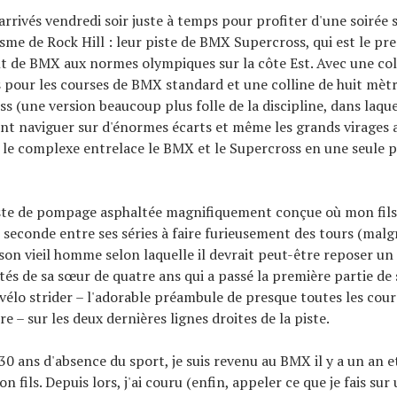
rivés vendredi soir juste à temps pour profiter d'une soirée s
isme de Rock Hill : leur piste de BMX Supercross, qui est le pr
 de BMX aux normes olympiques sur la côte Est. Avec une col
 pour les courses de BMX standard et une colline de huit mètr
 (une version beaucoup plus folle de la discipline, dans laque
nt naviguer sur d'énormes écarts et même les grands virages a
 le complexe entrelace le BMX et le Supercross en une seule p
iste de pompage asphaltée magnifiquement conçue où mon fils 
 seconde entre ses séries à faire furieusement des tours (malg
son vieil homme selon laquelle il devrait peut-être reposer un
tés de sa sœur de quatre ans qui a passé la première partie de 
 vélo strider – l'adorable préambule de presque toutes les co
re – sur les deux dernières lignes droites de la piste.
30 ans d'absence du sport, je suis revenu au BMX il y a un an e
fils. Depuis lors, j'ai couru (enfin, appeler ce que je fais su