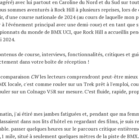
xagéré) avec lui partout en Caroline du Nord et du Sud sur tout
ous sommes aventurés à Rock Hill à plusieurs reprises, lors de 
ir, d'une course nationale de 2024 (au cours de laquelle mon pe
 à l'événement principal avec une demi-roue) et en tant que 
pionnats du monde de BMX UCI, que Rock Hill a accueillis pe
i 2024.
ontenus de course, interviews, fonctionnalités, critiques et gu
ectement dans votre boîte de réception !
e comparaison
CW
les lecteurs comprendront peut-être mieux : 
MX locale, c'est comme rouler sur un Trek prêt à l'emploi, cour
uler sur un Colnago V5R sur mesure. C’est fluide, rapide, propr
atin, j'ai étiré mes jambes fatiguées et, pendant que ma fem
assaient dans nos lits d'hôtel en regardant des films, je suis 
able.
passer quelques heures sur le parcours critique entièrem
 1,1 mile, situé à seulement quelques mètres de la piste de BMX.