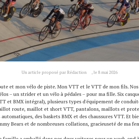
Un article proposé par Rédaction
, le 8 mai 2026
ute et mon vélo de piste. Mon VTT et le VTT de mon fils. Nos
os – un strider et un vélo à pédales – pour ma fille. Six casque
VTT et BMX intégral), plusieurs types d'équipement de conduit
aillot route, maillot et short VTT, pantalons, maillots et pro
 automatiques, des baskets BMX et des chaussures VTT. Et bien
mmy Bears et de nombreuses collations, gracieuseté de ma f
a famille a emballé dans nos deux voitures pour un week-end à