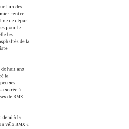
ur l'un des
emier centre
line de départ
es pour le
lle les
sphaltés de la
iste
de huit ans
ré la
 peu ses
sa soirée à
urses de BMX
t demi à la
r un vélo BMX «