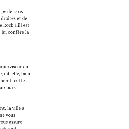
 perle rare.
droites et de
e Rock Hill est
 lui confère la
uperviseur du
 dit-elle, bien
sement, cette
parcours
, la ville a
 ne vous
vous assure
week-end,