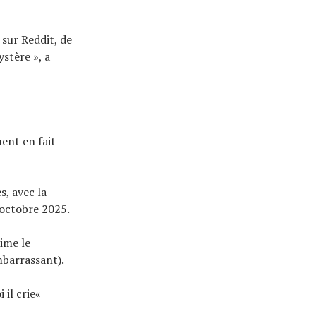
sur Reddit, de
stère », a
nent en fait
s, avec la
 octobre 2025.
aime le
mbarrassant).
il crie«