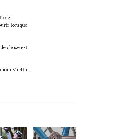
lting
ourir lorsque
ande chose est
odium Vuelta –