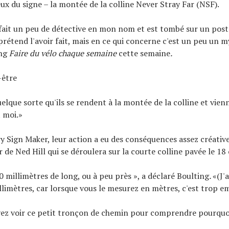
ieux du signe – la montée de la colline Never Stray Far (NSF).
fait un peu de détective en mon nom et est tombé sur un post 
prétend l'avoir fait, mais en ce qui concerne c'est un peu un my
ing
Faire du vélo chaque semaine
cette semaine
.
-être
elque sorte qu'ils se rendent à la montée de la colline et vien
t moi.»
y Sign Maker, leur action a eu des conséquences assez créative
de Ned Hill qui se déroulera sur la courte colline pavée le 18
0 millimètres de long, ou à peu près », a déclaré Boulting
.
«(J'
limètres, car lorsque vous le mesurez en mètres, c'est trop e
ez voir ce petit tronçon de chemin pour comprendre pourquoi 