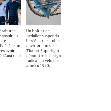
était une
Un boîtier de
 absolue » –
pédalier suspendu
iste
bercé par les tubes
if décède un
environnants, ce
rès avoir
Thanet Superlight
é l'Australie
démontre le design
radical du vélo des
années 1950.