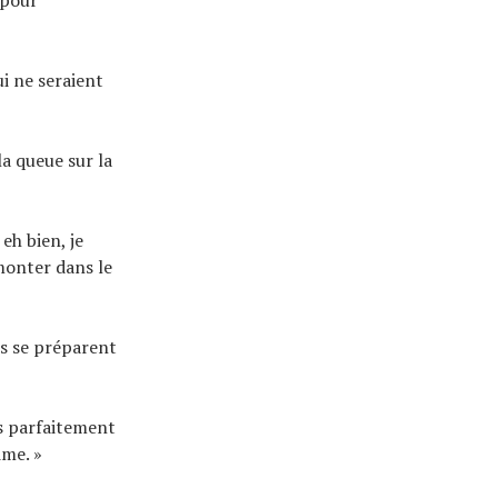
i ne seraient
la queue sur la
eh bien, je
 monter dans le
ls se préparent
is parfaitement
ime. »