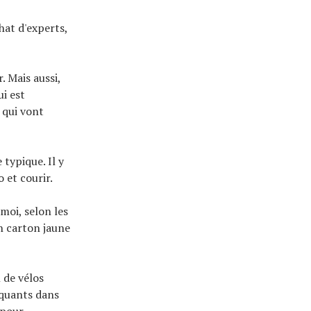
hat d'experts,
. Mais aussi,
ui est
 qui vont
typique. Il y
 et courir.
moi, selon les
un carton jaune
l de vélos
nquants dans
 pour