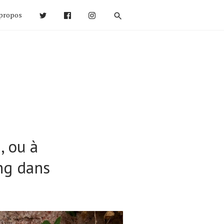
propos
, ou à
ng dans