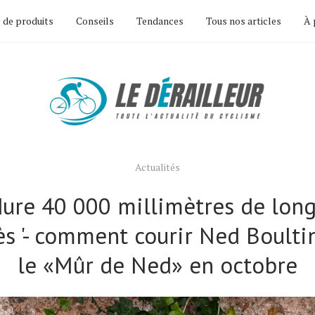
 de produits
Conseils
Tendances
Tous nos articles
À 
Actualités
dure 40 000 millimètres de long
ès '- comment courir Ned Boulti
le «Mûr de Ned» en octobre