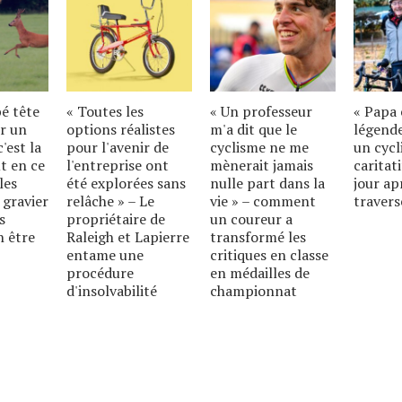
bé tête
« Toutes les
« Un professeur
« Papa 
r un
options réalistes
m'a dit que le
légende
'est la
pour l'avenir de
cyclisme ne me
un cycl
t en ce
l'entreprise ont
mènerait jamais
caritat
les
été explorées sans
nulle part dans la
jour ap
 gravier
relâche » – Le
vie » – comment
travers
s
propriétaire de
un coureur a
n être
Raleigh et Lapierre
transformé les
entame une
critiques en classe
procédure
en médailles de
d'insolvabilité
championnat