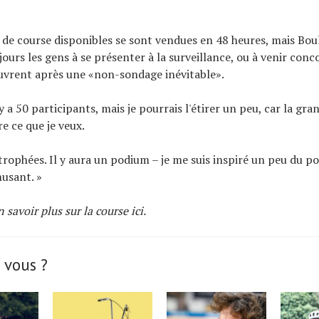
 de course disponibles se sont vendues en 48 heures, mais Bou
ours les gens à se présenter à la surveillance, ou à venir conc
ouvrent après une «non-sondage inévitable».
 y a 50 participants, mais je pourrais l'étirer un peu, car la gr
re ce que je veux.
s trophées. Il y aura un podium – je me suis inspiré un peu du p
musant. »
 savoir plus sur la course
ici
.
 vous ?