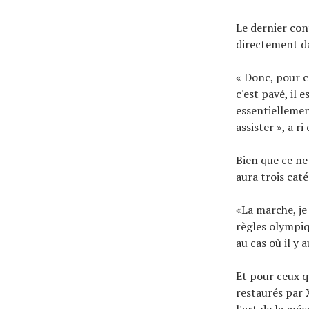
Le dernier con
directement da
« Donc, pour c
c'est pavé, il 
essentiellemen
assister », a ri
Bien que ce ne
aura trois cat
«La marche, je
règles olympiq
au cas où il y 
Et pour ceux qu
restaurés par 
l'art de la mé