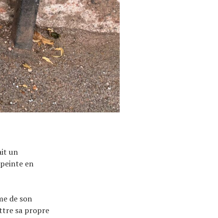
ait un
 peinte en
me de son
ttre sa propre