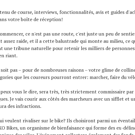
tenu de course, interviews, fonctionnalités, avis et guides d'ac
ns votre boîte de réception!
ommencer, ce n'est pas une route, c'est juste un peu de sentier
est assez raide, et il a cette balustrade qui monte au milieu, ce q
t une tribune naturelle pour retenir les milliers de personnes
 en riant.
 soit pas – pour de nombreuses raisons – votre glime de colline 
égories que les coureurs pourront entrer: marcher, faire du vélo
 peux vous le dire, sera très, très strictement commissaire par 
ues. Je vais courir aux côtés des marcheurs avec un sifflet et 
aura des infractions.
i veulent rivaliser sur le bike? Ils choisiront parmi un éventai
XO Bikes, un organisme de bienfaisance qui forme des ex-déli
canique des vélos. L'événement collectera également des fonds