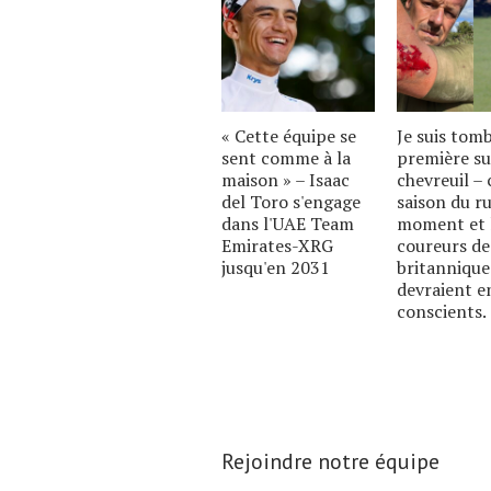
« Cette équipe se
Je suis tom
sent comme à la
première su
maison » – Isaac
chevreuil – c
del Toro s'engage
saison du ru
dans l'UAE Team
moment et 
Emirates-XRG
coureurs de
jusqu'en 2031
britannique
devraient e
conscients.
Rejoindre notre équipe