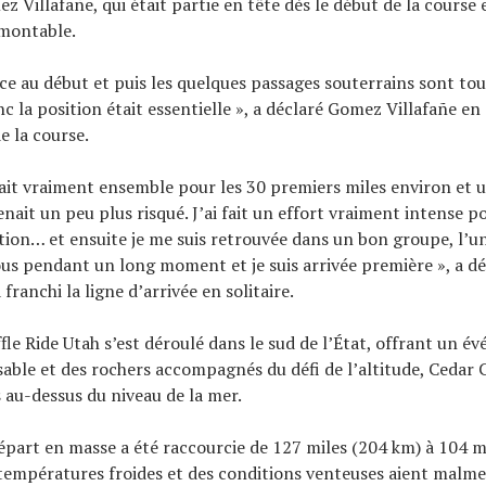
 Villafañe, qui était partie en tête dès le début de la course 
rmontable.
ace au début et puis les quelques passages souterrains sont to
c la position était essentielle », a déclaré Gomez Villafañe en
 la course.
ait vraiment ensemble pour les 30 premiers miles environ et un
enait un peu plus risqué. J’ai fait un effort vraiment intense p
ction… et ensuite je me suis retrouvée dans un bon groupe, l’u
ous pendant un long moment et je suis arrivée première », a dé
 franchi la ligne d’arrivée en solitaire.
fle Ride Utah s’est déroulé dans le sud de l’État, offrant un 
 sable et des rochers accompagnés du défi de l’altitude, Cedar C
 au-dessus du niveau de la mer.
épart en masse a été raccourcie de 127 miles (204 km) à 104 m
températures froides et des conditions venteuses aient malme