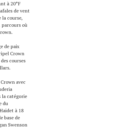
ant à 20°F
rafales de vent
 la course,
u parcours où
Crown.
ge de paix
Tripel Crown
s des courses
lars.
l Crown avec
uderia
 la catégorie
e du
Haidet à 18
de base de
eegan Swenson