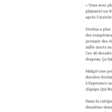
« Vous avez pla
plaisanté un St
après l’arrivée
Stetina a plus
des températur
prenant des ris
mille morts su
Ces 40 dernièr
drapeau. Ça fa
Malgré une po
derrière Steti
L’Esperance me
(Equipe Qui Ro
Dans la catégo
deuxième dans 