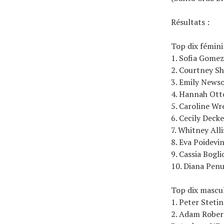
Résultats :
Top dix fémini
1. Sofia Gomez
2. Courtney S
3. Emily New
4. Hannah Ott
5. Caroline W
6. Cecily Deck
7. Whitney All
8. Eva Poidevi
9. Cassia Bogl
10. Diana Pen
Top dix mascul
1. Peter Steti
2. Adam Rober