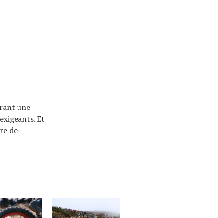
trant une
exigeants. Et
dre de