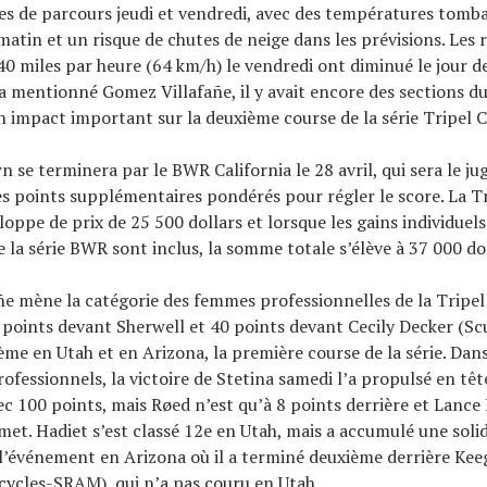
s de parcours jeudi et vendredi, avec des températures tomb
matin et un risque de chutes de neige dans les prévisions. Les 
40 miles par heure (64 km/h) le vendredi ont diminué le jour de
 mentionné Gomez Villafañe, il y avait encore des sections d
un impact important sur la deuxième course de la série Tripel 
 se terminera par le BWR California le 28 avril, qui sera le ju
es points supplémentaires pondérés pour régler le score. La 
loppe de prix de 25 500 dollars et lorsque les gains individuel
e la série BWR sont inclus, la somme totale s’élève à 37 000 dol
e mène la catégorie des femmes professionnelles de la Tripe
 points devant Sherwell et 40 points devant Cecily Decker (Sc
ième en Utah et en Arizona, la première course de la série. Dans
fessionnels, la victoire de Stetina samedi l’a propulsé en têt
c 100 points, mais Røed n’est qu’à 8 points derrière et Lance 
et. Hadiet s’est classé 12e en Utah, mais a accumulé une soli
 l’événement en Arizona où il a terminé deuxième derrière K
cycles-SRAM), qui n’a pas couru en Utah.