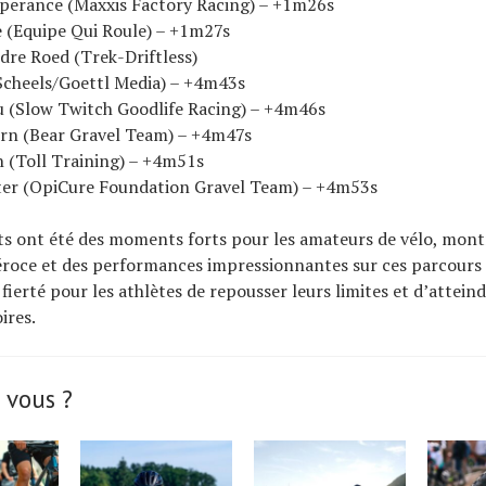
sperance (Maxxis Factory Racing) – +1m26s
e (Equipe Qui Roule) – +1m27s
dre Roed (Trek-Driftless)
(Scheels/Goettl Media) – +4m43s
u (Slow Twitch Goodlife Racing) – +4m46s
urn (Bear Gravel Team) – +4m47s
n (Toll Training) – +4m51s
ster (OpiCure Foundation Gravel Team) – +4m53s
s ont été des moments forts pour les amateurs de vélo, mon
roce et des performances impressionnantes sur ces parcours 
 fierté pour les athlètes de repousser leurs limites et d’attein
ires.
 vous ?