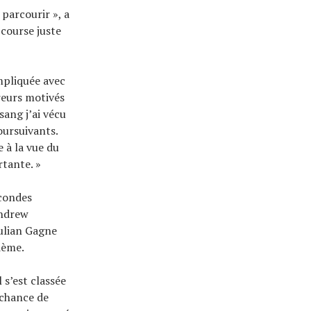
 parcourir », a
 course juste
ompliquée avec
reurs motivés
sang j’ai vécu
oursuivants.
 à la vue du
rtante. »
condes
Andrew
Julian Gagne
ième.
 s’est classée
 chance de