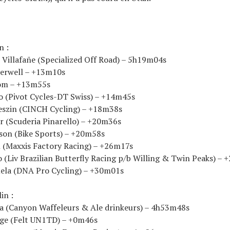
n :
 Villafañe (Specialized Off Road) – 5h19m04s
herwell – +13m10s
som – +13m55s
o (Pivot Cycles-DT Swiss) – +14m45s
reszin (CINCH Cycling) – +18m38s
er (Scuderia Pinarello) – +20m36s
ison (Bike Sports) – +20m58s
n (Maxxis Factory Racing) – +26m17s
io (Liv Brazilian Butterfly Racing p/b Willing & Twin Peaks) –
uela (DNA Pro Cycling) – +30m01s
in :
na (Canyon Waffeleurs & Ale drinkeurs) – 4h53m48s
ge (Felt UN1TD) – +0m46s