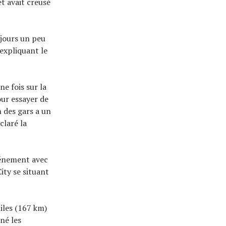
et avait creusé
ujours un peu
 expliquant le
e fois sur la
our essayer de
n des gars a un
claré la
événement avec
ity se situant
iles (167 km)
né les