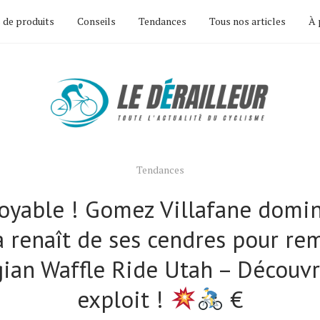
 de produits
Conseils
Tendances
Tous nos articles
À 
Tendances
royable ! Gomez Villafane domin
a renaît de ses cendres pour re
gian Waffle Ride Utah – Découvr
exploit !
€