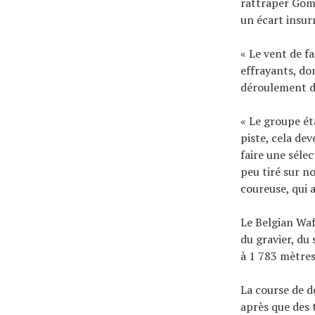
rattraper Gomez
un écart insu
« Le vent de f
effrayants, don
déroulement de
« Le groupe ét
piste, cela dev
faire une séle
peu tiré sur n
coureuse, qui a
Le Belgian Waf
du gravier, du
à 1 783 mètres
La course de d
après que des 