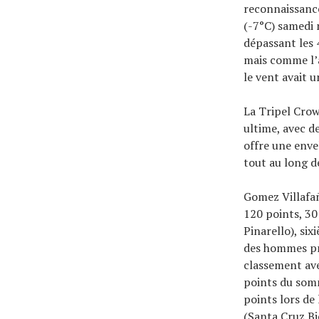
reconnaissance
(-7°C) samedi 
dépassant les 
mais comme l’a
le vent avait 
La Tripel Crown
ultime, avec d
offre une enve
tout au long d
Gomez Villafañ
120 points, 30
Pinarello), six
des hommes pro
classement ave
points du somm
points lors de
(Santa Cruz Bi