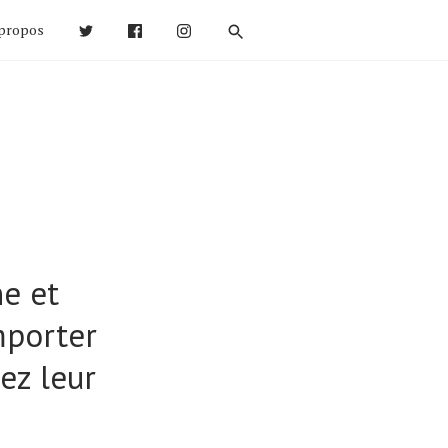
propos
e et
mporter
ez leur