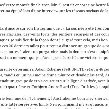
cé cette montée finale trop loin, il restait encore une heure à
etina épuisé lors d’une interview sur les réseaux sociaux de la
.
 tard ajouté sur son Instagram que : « La journée a été très c
es glaciales, des vents forts, des sentiers escarpés et des cou
ques. Je suis fier de la façon dont j’ai géré tout cela, mais bon 
r ces 20 derniers miles pour tenir à distance un groupe de 4 p
es minutes étaient un purgatoire, mais la douleur s’est dissipée
isait un moment que je n’avais pas décroché une victoire impo
ursuite déterminée, Adam Roberge (Felt UN1TD) était à 46 se
na, tandis qu’un peu moins d’une minute et demie plus tard, 
nait un groupe de trois coureurs sur la ligne d’arrivée, avec 
ule) quatrième et Torbjørn Andre Røed (Trek-Driftless) cinqu
rie féminine de l’événement, l’Australienne Courtney Sherwell
une lutte serrée avec Emily Newsom, mais il n’y avait aucune