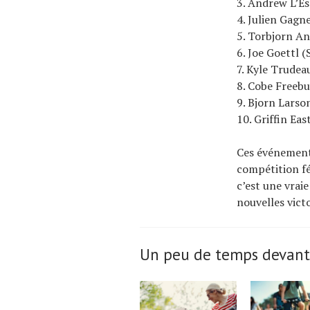
3. Andrew L’E
4. Julien Gagn
5. Torbjorn An
6. Joe Goettl 
7. Kyle Trudea
8. Cobe Freeb
9. Bjorn Larso
10. Griffin Ea
Ces événement
compétition fé
c’est une vraie
nouvelles victo
Un peu de temps devant