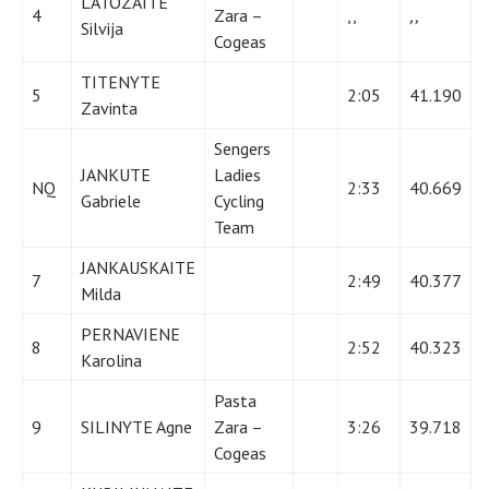
LATOZAITE
4
Zara –
,,
,,
Silvija
Cogeas
TITENYTE
5
2:05
41.190
Zavinta
Sengers
JANKUTE
Ladies
NQ
2:33
40.669
Gabriele
Cycling
Team
JANKAUSKAITE
7
2:49
40.377
Milda
PERNAVIENE
8
2:52
40.323
Karolina
Pasta
9
SILINYTE Agne
Zara –
3:26
39.718
Cogeas