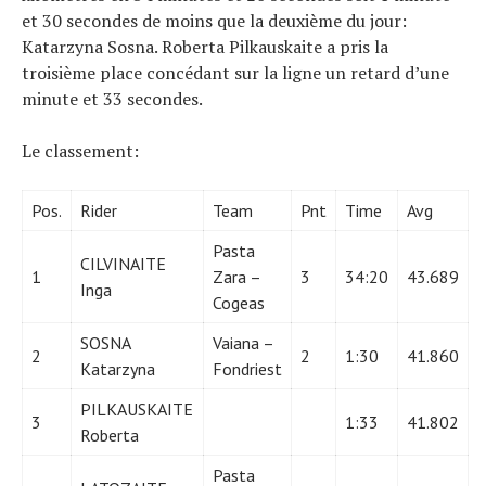
et 30 secondes de moins que la deuxième du jour:
Katarzyna Sosna. Roberta Pilkauskaite a pris la
troisième place concédant sur la ligne un retard d’une
minute et 33 secondes.
Le classement:
Pos.
Rider
Team
Pnt
Time
Avg
Pasta
CILVINAITE
1
Zara –
3
34:20
43.689
Inga
Cogeas
SOSNA
Vaiana –
2
2
1:30
41.860
Katarzyna
Fondriest
PILKAUSKAITE
3
1:33
41.802
Roberta
Pasta