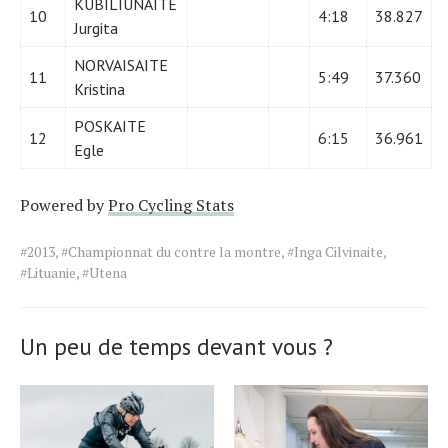
KUBILIUNAITE
10
4:18
38.827
Jurgita
NORVAISAITE
11
5:49
37.360
Kristina
POSKAITE
12
6:15
36.961
Egle
Powered by
Pro Cycling Stats
Tags
#2013
,
#Championnat du contre la montre
,
#Inga Cilvinaite
,
for
#Lituanie
,
#Utena
the
article.
Un peu de temps devant vous ?