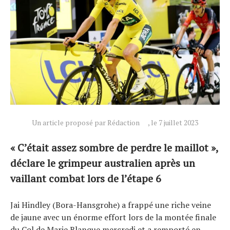
Un article proposé par Rédaction
, le 7 juillet 2023
« C’était assez sombre de perdre le maillot »,
Actualités
déclare le grimpeur australien après un
Technologies
vaillant combat lors de l’étape 6
Tests de produits
Jai Hindley (Bora-Hansgrohe) a frappé une riche veine
Conseils
de jaune avec un énorme effort lors de la montée finale
Tendances
du Col de Marie Blanque mercredi et a remporté en