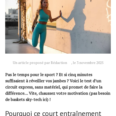
Un article proposé par Rédaction
, le 3 novembre 2025
Pas le temps pour le sport ? Et si cinq minutes
suffisaient à réveiller vos jambes ? Voici le test d’un
Actualités
circuit express, sans matériel, qui promet de faire la
Technologies
différence… Vite, chaussez votre motivation (pas besoin
de baskets sky-tech ici) !
Tests de produits
Conseils
Pourquoi ce court entraînement
Tendances