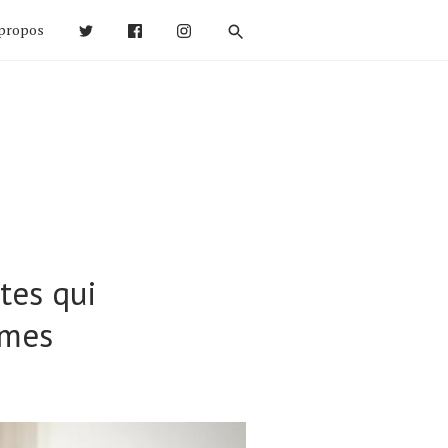
propos
utes qui
 mes