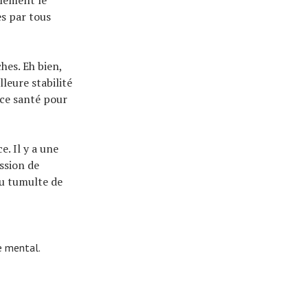
ulement le
es par tous
hes. Eh bien,
leure stabilité
nce santé pour
e. Il y a une
ssion de
du tumulte de
e mental.