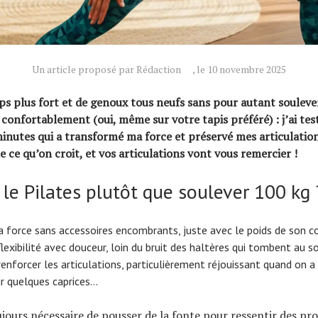
Un article proposé par Rédaction
, le 10 novembre 2025
ps plus fort et de genoux tous neufs sans pour autant soulever
 confortablement (oui, même sur votre tapis préféré) : j’ai tes
minutes qui a transformé ma force et préservé mes articulations
e ce qu’on croit, et vos articulations vont vous remercier !
le Pilates plutôt que soulever 100 kg 
 force sans accessoires encombrants, juste avec le poids de son co
flexibilité avec douceur, loin du bruit des haltères qui tombent au so
renforcer les articulations, particulièrement réjouissant quand on a
bir quelques caprices…
oujours nécessaire de pousser de la fonte pour ressentir des pro