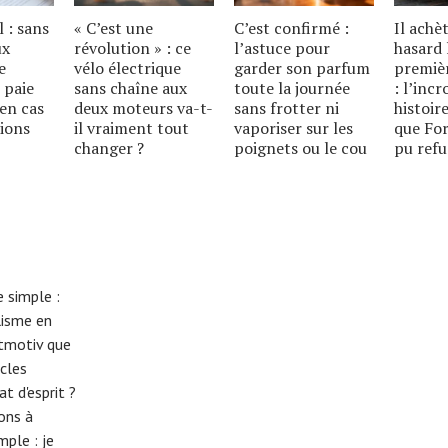
l : sans
« C’est une
C’est confirmé :
Il achè
ux
révolution » : ce
l’astuce pour
hasard 
e
vélo électrique
garder son parfum
premiè
 paie
sans chaîne aux
toute la journée
: l’inc
en cas
deux moteurs va-t-
sans frotter ni
histoire
ions
il vraiment tout
vaporiser sur les
que For
changer ?
poignets ou le cou
pu refu
 simple :
lisme en
eitmotiv que
cles
t d'esprit ?
tons à
imple :
je