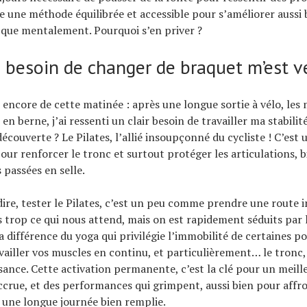
e une méthode équilibrée et accessible pour s’améliorer aussi 
que mentalement. Pourquoi s’en priver ?
 besoin de changer de braquet m’est 
 encore de cette matinée : après une longue sortie à vélo, les 
 en berne, j’ai ressenti un clair besoin de travailler ma stabilit
 découverte ? Le Pilates, l’allié insoupçonné du cycliste ! C’est 
r renforcer le tronc et surtout protéger les articulations, bi
 passées en selle.
e dire, tester le Pilates, c’est un peu comme prendre une route 
as trop ce qui nous attend, mais on est rapidement séduits par 
a différence du yoga qui privilégie l’immobilité de certaines pos
ravailler vos muscles en continu, et particulièrement… le tronc
sance. Cette activation permanente, c’est la clé pour un meille
accrue, et des performances qui grimpent, aussi bien pour affr
 une longue journée bien remplie.