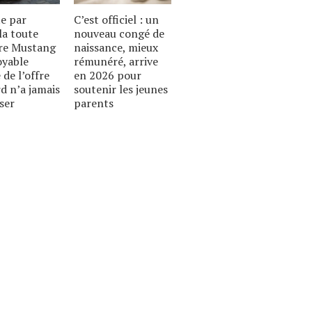
te par
C’est officiel : un
la toute
nouveau congé de
re Mustang
naissance, mieux
royable
rémunéré, arrive
 de l’offre
en 2026 pour
d n’a jamais
soutenir les jeunes
ser
parents