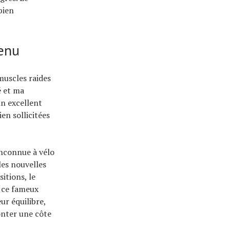
bien
venu
muscles raides
é et ma
un excellent
en sollicitées
inconnue à vélo
les nouvelles
itions, le
, ce fameux
ur équilibre,
onter une côte