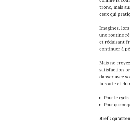
comme la cours
tronc, mais aus
ceux qui prati
Imaginez, lors
une routine ré
et réduisant f
continuer à pé
Mais ne croyez 
satisfaction p
danser avec so
la route et du 
Pour le cycli
Pour quiconqu
Bref : qu’atte