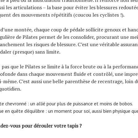
e à pied ou la musculation traditionnelle. Il renforce non se
si les articulations – la base pour éviter les blessures redouté
quent des mouvements répétitifs (coucou les cyclistes !).
 d’une montée, chaque coup de pédale sollicite genoux et hanc
gulière de Pilates permet de les consolider, procurant une meil
ranchement les risques de blessure. C’est une véritable assura
daler (presque) sans limite.
pas que le Pilates se limite à la force brute ou à la performanc
rofonde dans chaque mouvement fluide et contrôlé, une impre
i-même. C’est aussi une belle parenthèse de recentrage, loin 
quotidien.
ste chevronné : un allié pour plus de puissance et moins de bobos.
e en quête d’équilibre : un moment pour soi, aussi bien physique qu
ndez-vous pour dérouler votre tapis ?