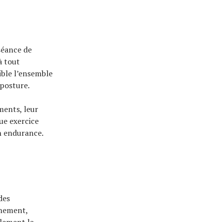
 séance de
à tout
ible l’ensemble
 posture.
ments, leur
ue exercice
n endurance.
des
înement,