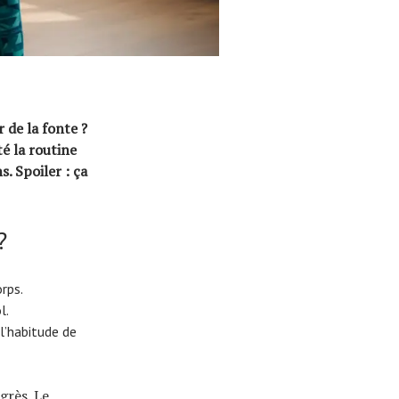
 de la fonte ?
té la routine
. Spoiler : ça
?
rps.
l.
 l’habitude de
grès. Le