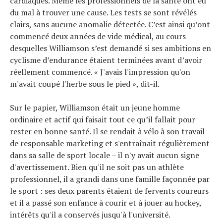
cardiaques. Même les professionnels de la santé ont eu
du mal à trouver une cause. Les tests se sont révélés
clairs, sans aucune anomalie détectée. C’est ainsi qu’ont
commencé deux années de vide médical, au cours
Actualités
desquelles Williamson s’est demandé si ses ambitions en
Technologies
cyclisme d’endurance étaient terminées avant d’avoir
Tests de produits
Conseils
réellement commencé. « J'avais l'impression qu'on
Tendances
m'avait coupé l'herbe sous le pied », dit-il.
Tous nos articles
À propos
Sur le papier, Williamson était un jeune homme
ordinaire et actif qui faisait tout ce qu’il fallait pour
rester en bonne santé. Il se rendait à vélo à son travail
de responsable marketing et s'entraînait régulièrement
dans sa salle de sport locale – il n'y avait aucun signe
d'avertissement. Bien qu'il ne soit pas un athlète
professionnel, il a grandi dans une famille façonnée par
le sport : ses deux parents étaient de fervents coureurs
et il a passé son enfance à courir et à jouer au hockey,
intérêts qu'il a conservés jusqu'à l'université.