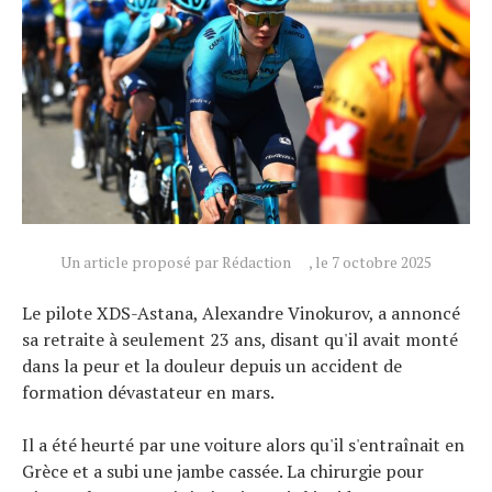
Actualités
Technologies
Tests de produits
Un article proposé par Rédaction
, le 7 octobre 2025
Conseils
Tendances
Le pilote XDS-Astana, Alexandre Vinokurov, a annoncé
sa retraite à seulement 23 ans, disant qu'il avait monté
Tous nos articles
dans la peur et la douleur depuis un accident de
À propos
formation dévastateur en mars.
Il a été heurté par une voiture alors qu'il s'entraînait en
Grèce et a subi une jambe cassée. La chirurgie pour