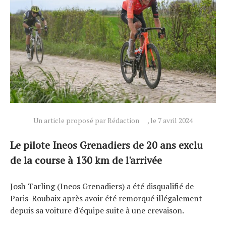
Actualités
Technologies
Tests de produits
Conseils
Tendances
Un article proposé par Rédaction
, le 7 avril 2024
Tous nos articles
À propos
Le pilote Ineos Grenadiers de 20 ans exclu
de la course à 130 km de l'arrivée
Josh Tarling (Ineos Grenadiers) a été disqualifié de
Paris-Roubaix après avoir été remorqué illégalement
depuis sa voiture d'équipe suite à une crevaison.