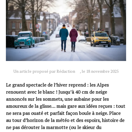
Un article proposé par Rédaction
, le 18 novembre 2025
Le grand spectacle de l’hiver reprend : les Alpes
renouent avec le blanc ! Jusqu’à 40 cm de neige
Actualités
annoncés sur les sommets, une aubaine pour les
Technologies
amoureux de la glisse… mais gare aux idées reçues : tout
Tests de produits
ne sera pas ouaté et parfait façon boule à neige. Place
au tour d’horizon de la météo et des espoirs, histoire de
Conseils
ne pas dérouter la marmotte (ou le skieur du
Tendances