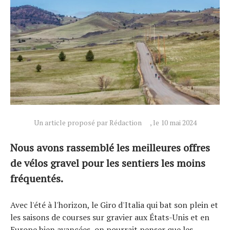
Actualités
Technologies
Tests de produits
Conseils
Tendances
Un article proposé par Rédaction
, le 10 mai 2024
Tous nos articles
À propos
Nous avons rassemblé les meilleures offres
de vélos gravel pour les sentiers les moins
fréquentés.
Avec l'été à l'horizon, le Giro d'Italia qui bat son plein et
les saisons de courses sur gravier aux États-Unis et en
Europe bien avancées, on pourrait penser que les