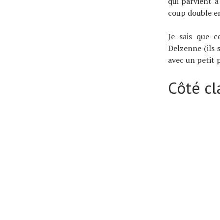
qui parvient à
coup double en
Je sais que c
Delzenne (ils 
avec un petit 
Côté c