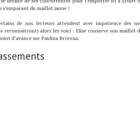
 se défaire de ses concurrentes pour l’emporter ici à Erfurt e
 s’emparant du maillot jaune !
ertains de nos lecteurs attendent avec impatience des nou
se reconnaitront) alors les voici : Elise conserve son maillot
point d’avance sur Paulina Brzezna.
lassements