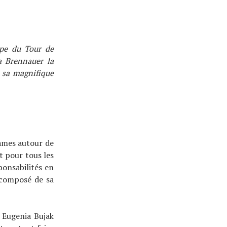
ape du Tour de
a Brennauer la
e, sa magnifique
ames autour de
it pour tous les
ponsabilités en
 composé de sa
t Eugenia Bujak