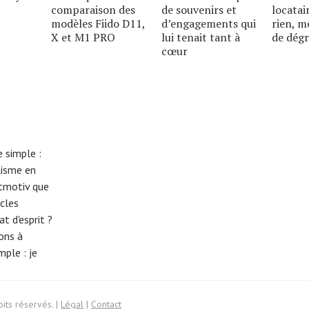
comparaison des
de souvenirs et
locatai
modèles Fiido D11,
d’engagements qui
rien, m
X et M1 PRO
lui tenait tant à
de dég
cœur
 simple :
lisme en
eitmotiv que
cles
t d'esprit ?
tons à
imple :
je
its réservés. |
Légal
|
Contact