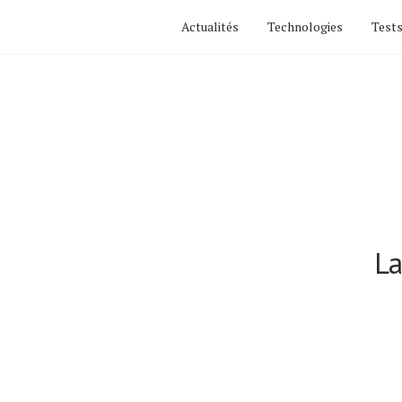
Actualités
Technologies
Tests
Actualités
La
Technologies
Tests de produits
Conseils
Tendances
Tous nos articles