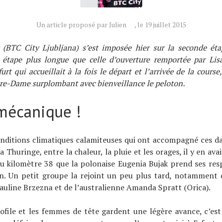
Un article proposé par Julien
, le 19 juillet 2015
 (BTC City Ljubljana) s’est imposée hier sur la seconde ét
 étape plus longue que celle d’ouverture remportée par Lis
rfurt qui accueillait à la fois le départ et l’arrivée de la cours
re-Dame surplombant avec bienveillance le peloton.
mécanique !
onditions climatiques calamiteuses qui ont accompagné ces d
la Thuringe, entre la chaleur, la pluie et les orages, il y en ava
au kilomètre 38 que la polonaise Eugenia Bujak prend ses res
in. Un petit groupe la rejoint un peu plus tard, notamment
uline Brzezna et de l’australienne Amanda Spratt (Orica).
rofile et les femmes de tête gardent une légère avance, c’es