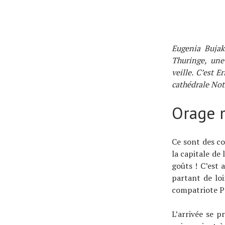
À propos
Eugenia Bujak
Thuringe, une
veille. C’est E
cathédrale Not
Orage 
Ce sont des c
la capitale de 
goûts ! C’est 
partant de lo
compatriote Pa
L’arrivée se p