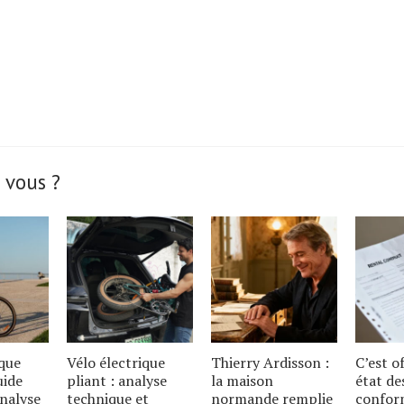
 vous ?
ique
Vélo électrique
Thierry Ardisson :
C’est of
uide
pliant : analyse
la maison
état de
analyse
technique et
normande remplie
conform