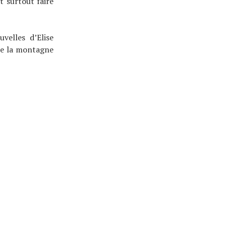
t surtout faire
velles d’Elise
 de la montagne