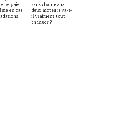
re ne paie
sans chaîne aux
ême en cas
deux moteurs va-t-
radations
il vraiment tout
changer ?