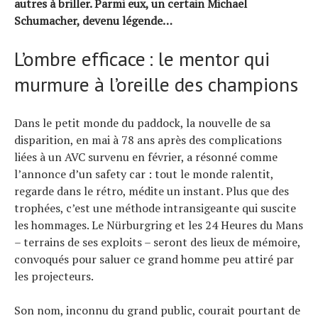
autres à briller. Parmi eux, un certain Michael
Actualités
Schumacher, devenu légende…
Technologies
Tests de produits
L’ombre efficace : le mentor qui
Conseils
murmure à l’oreille des champions
Tendances
Tous nos articles
Dans le petit monde du paddock, la nouvelle de sa
À propos
disparition, en mai à 78 ans après des complications
liées à un AVC survenu en février, a résonné comme
l’annonce d’un safety car : tout le monde ralentit,
regarde dans le rétro, médite un instant. Plus que des
trophées, c’est une méthode intransigeante qui suscite
les hommages. Le Nürburgring et les 24 Heures du Mans
– terrains de ses exploits – seront des lieux de mémoire,
convoqués pour saluer ce grand homme peu attiré par
les projecteurs.
Son nom, inconnu du grand public, courait pourtant de