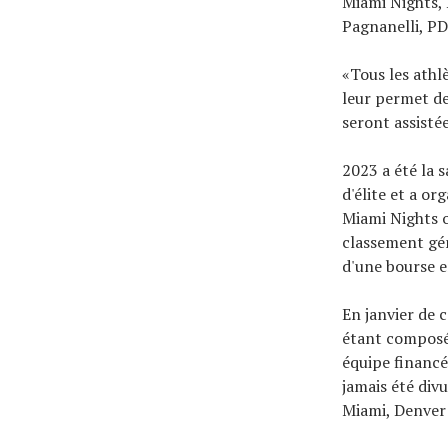
Miami Nights, 
Pagnanelli, PD
«Tous les athlè
leur permet de
seront assisté
2023 a été la 
d'élite et a or
Miami Nights o
classement gén
d'une bourse e
En janvier de 
étant composée
équipe financé
jamais été div
Miami, Denver