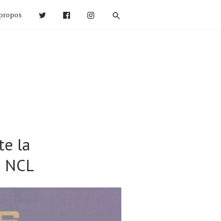
propos
te la
s NCL