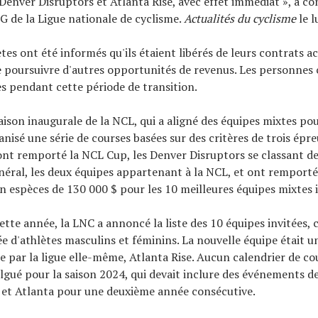
Denver Disruptors et Atlanta Rise, avec effet immédiat », a c
G de la Ligue nationale de cyclisme.
Actualités du cyclisme
le l
tes ont été informés qu'ils étaient libérés de leurs contrats ac
 poursuivre d'autres opportunités de revenus. Les personnes
es pendant cette période de transition.
saison inaugurale de la NCL, qui a aligné des équipes mixtes po
ganisé une série de courses basées sur des critères de trois épre
nt remporté la NCL Cup, les Denver Disruptors se classant d
éral, les deux équipes appartenant à la NCL, et ont remporté
n espèces de 130 000 $ pour les 10 meilleures équipes mixtes i
cette année, la LNC a annoncé la liste des 10 équipes invitées,
 d'athlètes masculins et féminins. La nouvelle équipe était u
e par la ligue elle-même, Atlanta Rise. Aucun calendrier de co
ulgué pour la saison 2024, qui devait inclure des événements d
 et Atlanta pour une deuxième année consécutive.