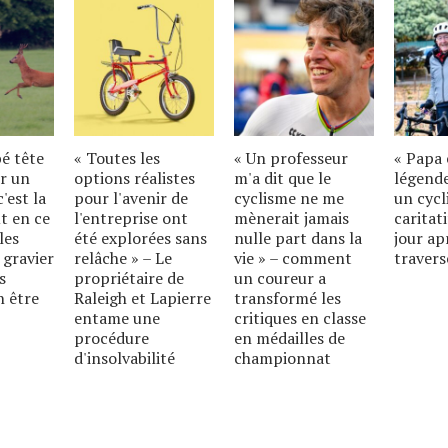
bé tête
« Toutes les
« Un professeur
« Papa 
r un
options réalistes
m'a dit que le
légende
'est la
pour l'avenir de
cyclisme ne me
un cycl
t en ce
l'entreprise ont
mènerait jamais
caritat
les
été explorées sans
nulle part dans la
jour ap
 gravier
relâche » – Le
vie » – comment
travers
s
propriétaire de
un coureur a
n être
Raleigh et Lapierre
transformé les
entame une
critiques en classe
procédure
en médailles de
d'insolvabilité
championnat