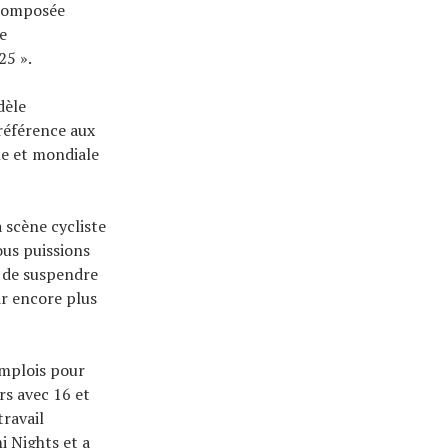
 composée
e
25 ».
dèle
 référence aux
le et mondiale
a scène cycliste
ous puissions
e de suspendre
r encore plus
emplois pour
rs avec 16 et
ravail
i Nights et a