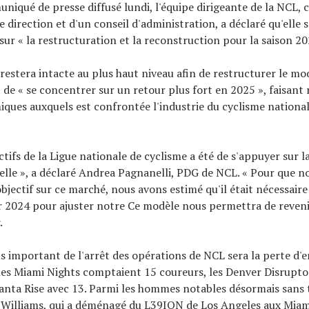
iqué de presse diffusé lundi, l'équipe dirigeante de la NCL,
 direction et d'un conseil d'administration, a déclaré qu'elle s
sur « la restructuration et la reconstruction pour la saison 20
 restera intacte au plus haut niveau afin de restructurer le mo
de « se concentrer sur un retour plus fort en 2025 », faisant
iques auxquels est confrontée l'industrie du cyclisme nationa
ctifs de la Ligue nationale de cyclisme a été de s'appuyer sur l
elle », a déclaré Andrea Pagnanelli, PDG de NCL. « Pour que n
objectif sur ce marché, nous avons estimé qu'il était nécessair
 2024 pour ajuster notre Ce modèle nous permettra de reveni
.
us important de l'arrêt des opérations de NCL sera la perte d'
les Miami Nights comptaient 15 coureurs, les Denver Disrupto
anta Rise avec 13. Parmi les hommes notables désormais sans t
 Williams, qui a déménagé du L39ION de Los Angeles aux Miam