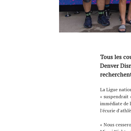
Tous les co
Denver Disru
recherchent
La Ligue natio
« suspendrait 
immédiate de l
l'écurie d'athl
« Nous cessero