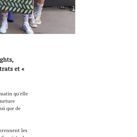
ghts,
rats et «
matin qu'elle
rmeture
nsi que de
mprennent les