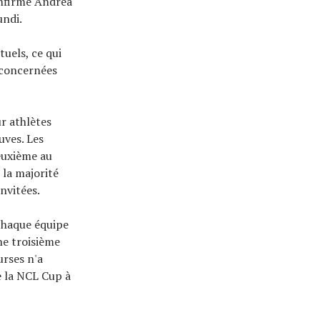
onfirmé Andrea
undi.
tuels, ce qui
 concernées
ur athlètes
uves. Les
euxième au
 la majorité
nvitées.
 chaque équipe
ne troisième
urses n'a
e la NCL Cup à