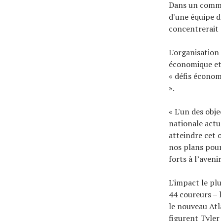
Dans un commun
d'une équipe de
concentrerait 
L'organisation
économique et 
« défis économ
».
« L'un des obje
nationale actu
atteindre cet 
nos plans pour
forts à l’avenir
L'impact le pl
44 coureurs – 
le nouveau Atl
figurent Tyler