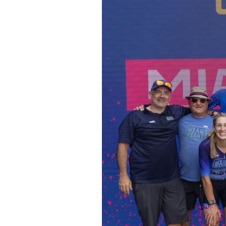
Actualités
Technologies
Tests de produits
Conseils
Tendances
Tous nos articles
À propos