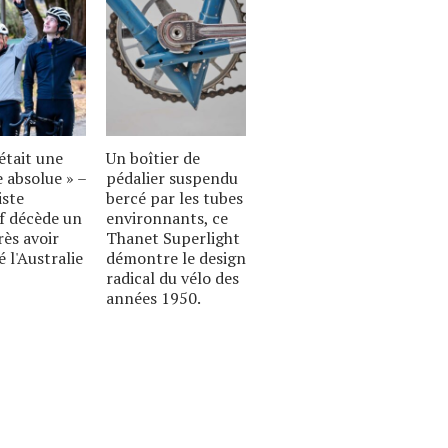
était une
Un boîtier de
 absolue » –
pédalier suspendu
iste
bercé par les tubes
if décède un
environnants, ce
rès avoir
Thanet Superlight
é l'Australie
démontre le design
radical du vélo des
années 1950.