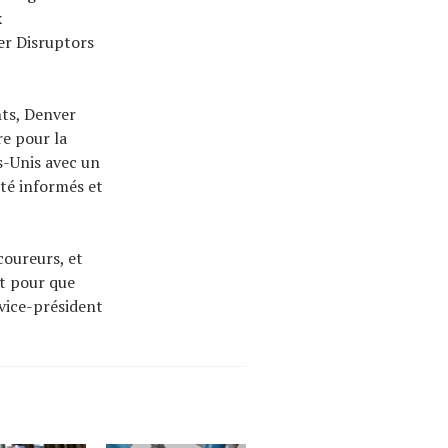
x
er Disruptors
hts, Denver
re pour la
s-Unis avec un
été informés et
coureurs, et
et pour que
 vice-président