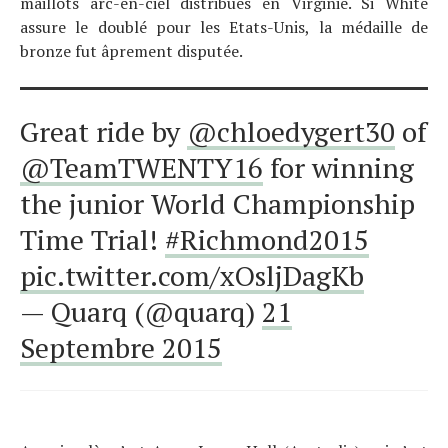
maillots arc-en-ciel distribués en Virginie. Si White
assure le doublé pour les Etats-Unis, la médaille de
Technologies
bronze fut âprement disputée.
Tests de produits
Conseils
Tendances
Great ride by
@chloedygert30
of
Tous nos articles
@TeamTWENTY16
for winning
À propos
the junior World Championship
Time Trial!
#Richmond2015
pic.twitter.com/xOsljDagKb
— Quarq (@quarq)
21
Septembre 2015