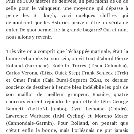
Plus de 5000 mètres de dénivelé, un peu moins de 6h de
selle pour le vainqueur, une moyenne qui dépasse à
peine les 31 km/h, voici quelques chiffres qui
démontrent que les Asturies peuvent être un véritable
enfer. De quoi permettre la grande bagarre? Oui et non,
nous allons y revenir.
Très vite on a comprit que l’échappée matinale, était la
bonne échappée. En son sein, on vit tout d’abord Pierre
Rolland (Europcar), Rodolfo Torres (Team Colombia),
Carlos Verona, (Etixx-Quick Step) Frank Schleck (Trek)
et Omar Fraile (Caja Rural-Seguros RGA), ce dernier
soucieux de dessiner à l’encre bleu indélébile les pois de
son maillot de meilleur grimpeur. Ensuite, quatre
coureurs vinrent rejoindre le quintette de tête: George
Bennett (LottoNL-Jumbo), Cyril Lemoine (Cofidis),
Lawrence Warbasse (IAM Cycling) et Moreno Moser
(Cannondale-Garmin). Pour Rolland, on pensait que
c’était enfin la bonne, mais l’orléanais ne put jamais