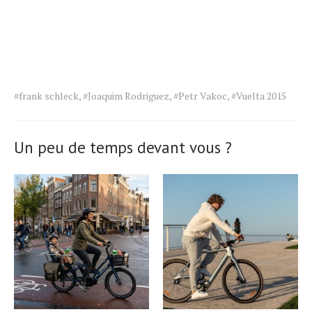
Tags
#frank schleck
,
#Joaquim Rodriguez
,
#Petr Vakoc
,
#Vuelta 2015
for
the
article.
Un peu de temps devant vous ?