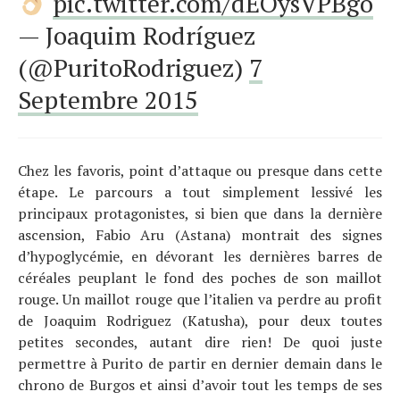
pic.twitter.com/dEOysVPBgo
Tendances
— Joaquim Rodríguez
Tous nos articles
(@PuritoRodriguez)
7
À propos
Septembre 2015
Chez les favoris, point d’attaque ou presque dans cette
étape. Le parcours a tout simplement lessivé les
principaux protagonistes, si bien que dans la dernière
ascension, Fabio Aru (Astana) montrait des signes
d’hypoglycémie, en dévorant les dernières barres de
céréales peuplant le fond des poches de son maillot
rouge. Un maillot rouge que l’italien va perdre au profit
de Joaquim Rodriguez (Katusha), pour deux toutes
petites secondes, autant dire rien! De quoi juste
permettre à Purito de partir en dernier demain dans le
chrono de Burgos et ainsi d’avoir tout les temps de ses