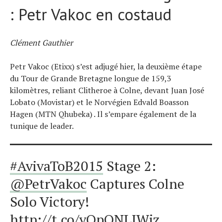
: Petr Vakoc en costaud
Clément Gauthier
Petr Vakoc (Etixx) s’est adjugé hier, la deuxième étape
du Tour de Grande Bretagne longue de 159,3
kilomètres, reliant Clitheroe à Colne, devant Juan José
Lobato (Movistar) et le Norvégien Edvald Boasson
Hagen (MTN Qhubeka) . Il s’empare également de la
tunique de leader.
#AvivaToB2015
Stage 2:
@PetrVakoc
Captures Colne
Solo Victory!
http://t.co/vOpONLJWjz