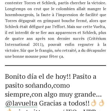
contester Torres et Schleck, partis chercher la victoire.
Longtemps on crut que le colombien allait manger le
luxembourgeois, la faute à l’impression de facilité que
Torres dégageait en grimpant bouche fermé, alors que
Schleck était défiguré par l’effort. Mais sur cette Vuelta,
il est interdit de se fier aux apparences et Schleck, plus
de quatre ans après son dernier succès (Critérium
International 2011), pouvait enfin regouter à la
victoire. Sûr que le frangin, néo retraité, a du décapsuler
une bonne mousse pour fêter ça.
Bonito día el de hoy!! Pasito a
pasito soñando,como
siempre,con algo muy grande…
Actualités
Technologies
@lavuelta
Gracias a todos!!
Tests de produits
Conseils