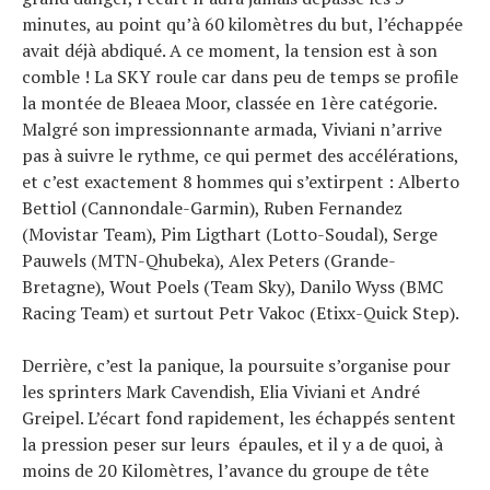
minutes, au point qu’à 60 kilomètres du but, l’échappée
avait déjà abdiqué. A ce moment, la tension est à son
comble ! La SKY roule car dans peu de temps se profile
la montée de Bleaea Moor, classée en 1ère catégorie.
Malgré son impressionnante armada, Viviani n’arrive
pas à suivre le rythme, ce qui permet des accélérations,
et c’est exactement 8 hommes qui s’extirpent : Alberto
Bettiol (Cannondale-Garmin), Ruben Fernandez
(Movistar Team), Pim Ligthart (Lotto-Soudal), Serge
Pauwels (MTN-Qhubeka), Alex Peters (Grande-
Bretagne), Wout Poels (Team Sky), Danilo Wyss (BMC
Racing Team) et surtout Petr Vakoc (Etixx-Quick Step).
Derrière, c’est la panique, la poursuite s’organise pour
les sprinters Mark Cavendish, Elia Viviani et André
Greipel. L’écart fond rapidement, les échappés sentent
la pression peser sur leurs épaules, et il y a de quoi, à
moins de 20 Kilomètres, l’avance du groupe de tête