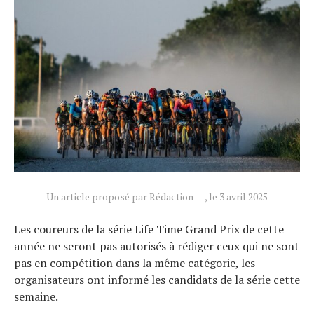
Actualités
Technologies
Un article proposé par Rédaction
, le 3 avril 2025
Tests de produits
Conseils
Les coureurs de la série Life Time Grand Prix de cette
année ne seront pas autorisés à rédiger ceux qui ne sont
Tendances
pas en compétition dans la même catégorie, les
Tous nos articles
organisateurs ont informé les candidats de la série cette
À propos
semaine.