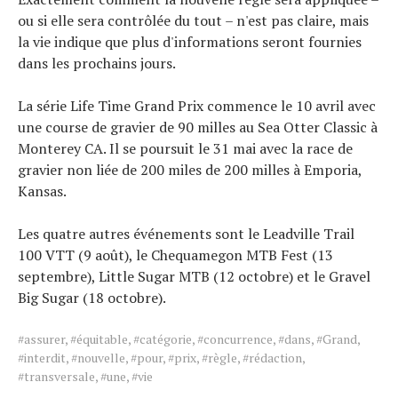
ou si elle sera contrôlée du tout – n'est pas claire, mais
la vie indique que plus d'informations seront fournies
dans les prochains jours.
La série Life Time Grand Prix commence le 10 avril avec
une course de gravier de 90 milles au Sea Otter Classic à
Monterey CA. Il se poursuit le 31 mai avec la race de
gravier non liée de 200 miles de 200 milles à Emporia,
Kansas.
Les quatre autres événements sont le Leadville Trail
100 VTT (9 août), le Chequamegon MTB Fest (13
septembre), Little Sugar MTB (12 octobre) et le Gravel
Big Sugar (18 octobre).
Tags
#assurer
,
#équitable
,
#catégorie
,
#concurrence
,
#dans
,
#Grand
,
for
#interdit
,
#nouvelle
,
#pour
,
#prix
,
#règle
,
#rédaction
,
the
#transversale
,
#une
,
#vie
article.