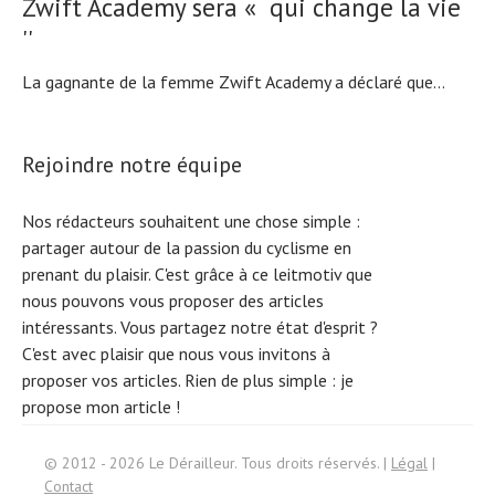
Zwift Academy sera « qui change la vie
''
La gagnante de la femme Zwift Academy a déclaré que...
Rejoindre notre équipe
Nos rédacteurs souhaitent une chose simple :
partager autour de la passion du cyclisme en
prenant du plaisir. C'est grâce à ce leitmotiv que
nous pouvons vous proposer des articles
intéressants. Vous partagez notre état d'esprit ?
C'est avec plaisir que nous vous invitons à
proposer vos articles. Rien de plus simple :
je
propose mon article !
S
e
arc
h
f
© 2012 - 2026 Le Dérailleur. Tous droits réservés. |
Légal
|
or:
Contact