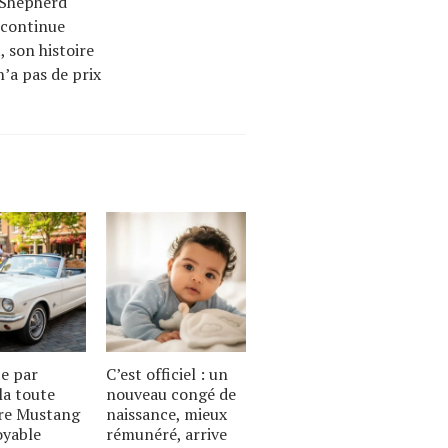
, Shepherd
 continue
 son histoire
n’a pas de prix
te par
C’est officiel : un
la toute
nouveau congé de
re Mustang
naissance, mieux
royable
rémunéré, arrive