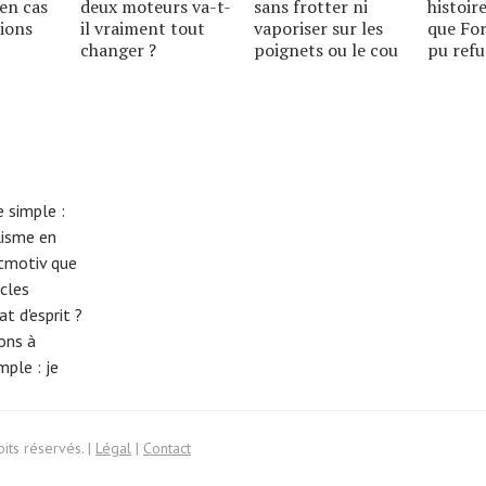
en cas
deux moteurs va-t-
sans frotter ni
histoire
ions
il vraiment tout
vaporiser sur les
que For
changer ?
poignets ou le cou
pu refu
 simple :
lisme en
eitmotiv que
cles
t d'esprit ?
tons à
imple :
je
its réservés. |
Légal
|
Contact