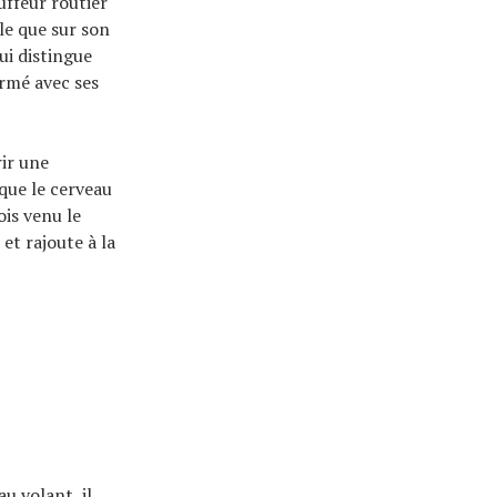
ffeur routier
le que sur son
ui distingue
ormé avec ses
ir une
 que le cerveau
ois venu le
et rajoute à la
u volant, il