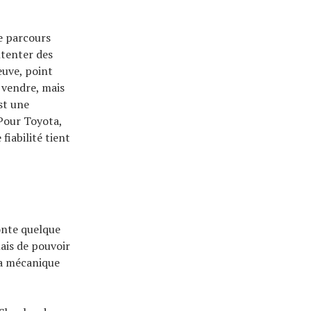
ce parcours
ntenter des
euve, point
 vendre, mais
st une
 Pour Toyota,
fiabilité tient
conte quelque
mais de pouvoir
la mécanique