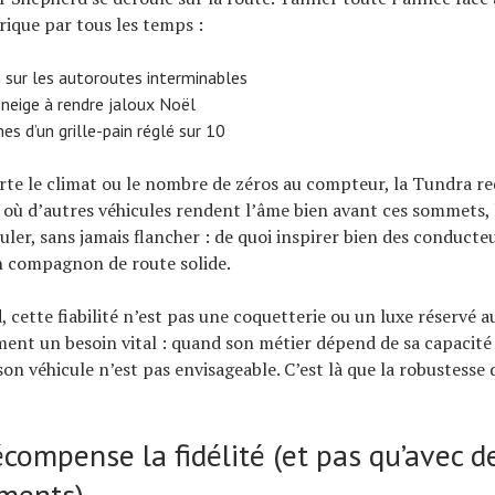
rique par tous les temps :
n sur les autoroutes interminables
neige à rendre jaloux Noël
es d’un grille-pain réglé sur 10
te le climat ou le nombre de zéros au compteur, la Tundra r
à où d’autres véhicules rendent l’âme bien avant ces sommets, 
ler, sans jamais flancher : de quoi inspirer bien des conducteu
n compagnon de route solide.
 cette fiabilité n’est pas une coquetterie ou un luxe réservé 
ement un besoin vital : quand son métier dépend de sa capacité
son véhicule n’est pas envisageable. C’est là que la robustesse 
compense la fidélité (et pas qu’avec d
ments)