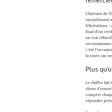
L’histoire de V
exceptionnel a
félicitations 
final d’un réc
un vrai véhicu
reconnaissance
c’est l’occasio
la route (au se
Plus qu’u
Le chiffre fai
chose d’essenti
compter chaque
répondre présen