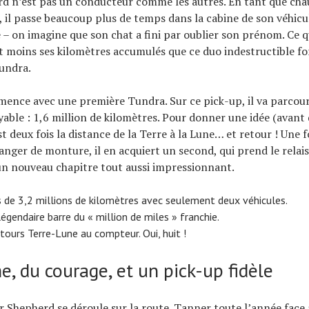
d n’est pas un conducteur comme les autres. En tant que chau
, il passe beaucoup plus de temps dans la cabine de son véhicu
– on imagine que son chat a fini par oublier son prénom. Ce q
t moins ses kilomètres accumulés que ce duo indestructible f
undra.
mence avec une première Tundra. Sur ce pick-up, il va parcour
yable : 1,6 million de kilomètres. Pour donner une idée (avant
st deux fois la distance de la Terre à la Lune… et retour ! Une f
ger de monture, il en acquiert un second, qui prend le relais 
n nouveau chapitre tout aussi impressionnant.
s de 3,2 millions de kilomètres avec seulement deux véhicules.
légendaire barre du « million de miles » franchie.
etours Terre-Lune au compteur. Oui, huit !
, du courage, et un pick-up fidèle
or Shepherd se déroule sur la route. Tanner toute l’année face a