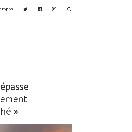
propos
dépasse
ulement
ché »