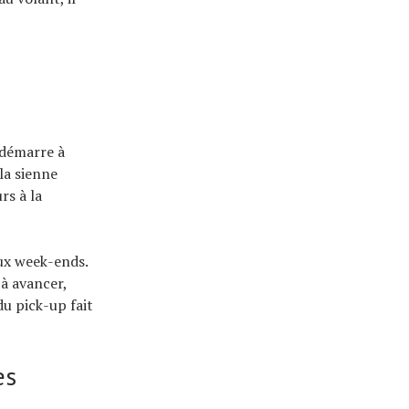
edémarre à
la sienne
rs à la
aux week-ends.
 à avancer,
du pick-up fait
es