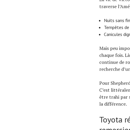
traverse l’Amé
Nuits sans fi
Tempêtes de 
Canicules dign
Mais peu impor
chaque fois. L
continue de rou
recherche d’u
Pour Shepherd,
C’est littéral
être trahi par 
la différence.
Toyota ré
remercie