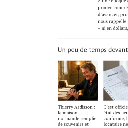
À une époque o
prouve concrèt
d’avancer, pro
nous rappelle 
– ni en dollars
Un peu de temps devant
Thierry Ardisson :
C’est officie
la maison
état des lie
normande remplie
conforme, l
de souvenirs et
locataire ne