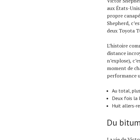
Victor Shepher
aux États-Unis
propre canapé 
Shepherd, c’es
deux Toyota T
L’histoire com
distance incro
n’explose), c’e
moment de chan
performance u
Au total, plu
Deux fois la 
Huit allers-r
Du bitume
La vie de Vict