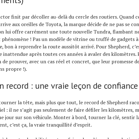
ictor finit par décoller au-delà du cercle des routiers. Quand 
rrive aux oreilles de Toyota, la marque décide de ne pas se co
: on lui offre carrément une toute nouvelle Tundra, flambant n
it phénomène ! Pas un modèle de vitrine ou truffé de gadgets à
le, bon à reprendre la route aussitôt arrivé. Pour Shepherd, c’e
 inattendue après toutes ces années à avaler des kilomètres.
n de prouver, avec un cas réel et concret, que leur promesse de 
ns propre !).
n record : une vraie leçon de confiance
t tourner la tête, mais plus que tout, le record de Shepherd ra
el : il ne s’agit pas seulement de faire défiler les kilomètres, 
 jour sur son véhicule. Monter à bord, tourner la clé, sentir 
t, c’est ça, la vraie tranquillité d’esprit.