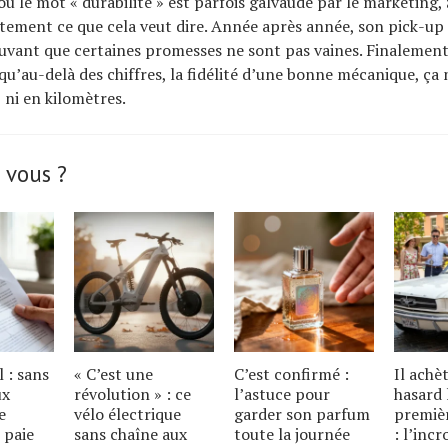
ù le mot « durabilité » est parfois galvaudé par le marketing
ement ce que cela veut dire. Année après année, son pick-up
uvant que certaines promesses ne sont pas vaines. Finalement,
qu’au-delà des chiffres, la fidélité d’une bonne mécanique, ça 
, ni en kilomètres.
 vous ?
l : sans
« C’est une
C’est confirmé :
Il achè
ux
révolution » : ce
l’astuce pour
hasard 
e
vélo électrique
garder son parfum
premiè
 paie
sans chaîne aux
toute la journée
: l’inc