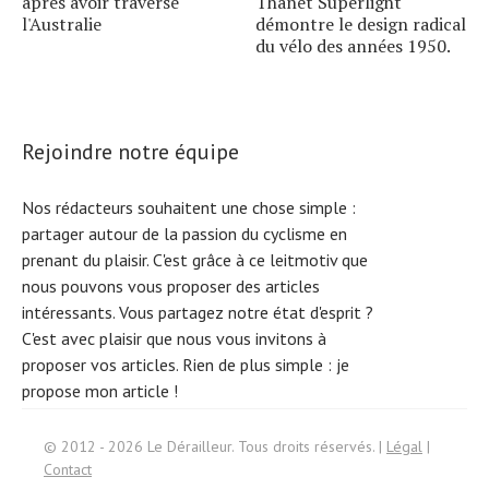
après avoir traversé
Thanet Superlight
l'Australie
démontre le design radical
du vélo des années 1950.
Rejoindre notre équipe
Nos rédacteurs souhaitent une chose simple :
partager autour de la passion du cyclisme en
prenant du plaisir. C'est grâce à ce leitmotiv que
nous pouvons vous proposer des articles
intéressants. Vous partagez notre état d'esprit ?
C'est avec plaisir que nous vous invitons à
proposer vos articles. Rien de plus simple :
je
propose mon article !
S
e
ar
c
h
f
© 2012 - 2026 Le Dérailleur. Tous droits réservés. |
Légal
|
or:
Contact