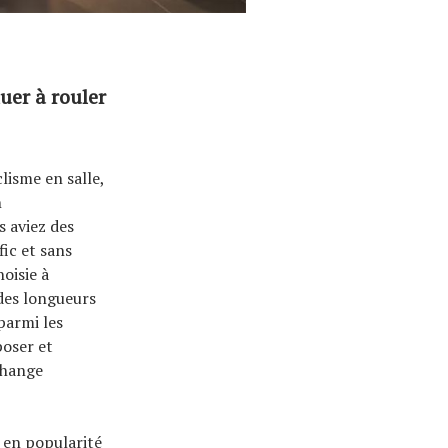
uer à rouler
lisme en salle,
n
s aviez des
fic et sans
oisie à
 des longueurs
parmi les
poser et
change
 en popularité