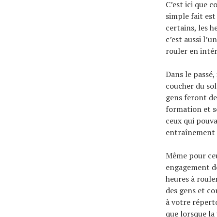
C’est ici que 
simple fait es
certains, les 
c’est aussi l’
rouler en intér
Dans le passé, 
coucher du sole
gens feront des
formation et s
ceux qui pouva
entraînement i
Même pour ceux
engagement de 
heures à roule
des gens et co
à votre répert
que lorsque la 