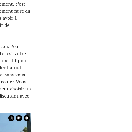
nement, c’est
ement faire du
 avoir à
it de
ison. Pour
tel est votre
ompétitif pour
llent atout
e, sans vous
rouler. Vous
ent choisir un
discutant avec