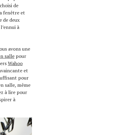
choisi de
a fenêtre et
e de deux
 l’ennui à
nous avons une
n salle
pour
iers
Wahoo
nvaincante et
suffisant pour
 en salle, même
z à lire pour
spirer à