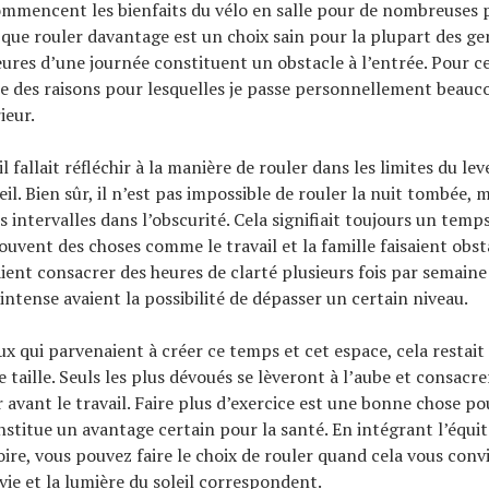
commencent les bienfaits du vélo en salle pour de nombreuses 
t que rouler davantage est un choix sain pour la plupart des ge
heures d’une journée constituent un obstacle à l’entrée. Pour ce
une des raisons pour lesquelles je passe personnellement beau
ieur.
il fallait réfléchir à la manière de rouler dans les limites du lev
il. Bien sûr, il n’est pas impossible de rouler la nuit tombée, 
 intervalles dans l’obscurité. Cela signifiait toujours un temps
ouvent des choses comme le travail et la famille faisaient obst
ient consacrer des heures de clarté plusieurs fois par semaine
ntense avaient la possibilité de dépasser un certain niveau.
 qui parvenaient à créer ce temps et cet espace, cela restait
taille. Seuls les plus dévoués se lèveront à l’aube et consacr
r avant le travail. Faire plus d’exercice est une bonne chose po
nstitue un avantage certain pour la santé. En intégrant l’équit
oire, vous pouvez faire le choix de rouler quand cela vous conv
vie et la lumière du soleil correspondent.