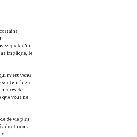
certains
t
avez quelqu’un
nt impliqué, le
qui m’est venu
e sentent bien
s heures de
e que vous ne
e de vie plus
oix dont nous
cun