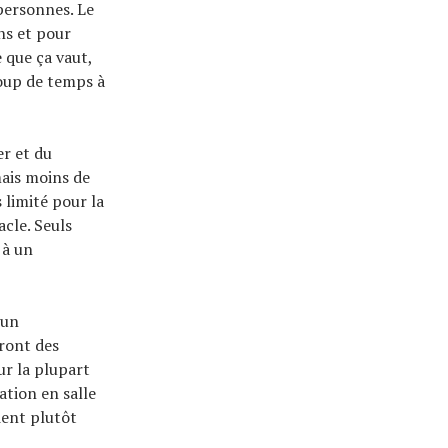
personnes. Le
ns et pour
 que ça vaut,
coup de temps à
er et du
mais moins de
 limité pour la
acle. Seuls
 à un
 un
eront des
ur la plupart
ation en salle
ient plutôt