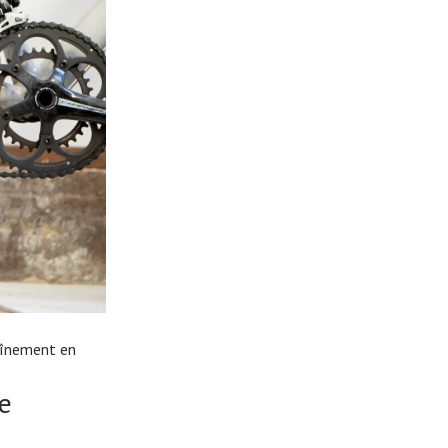
aînement en
ée