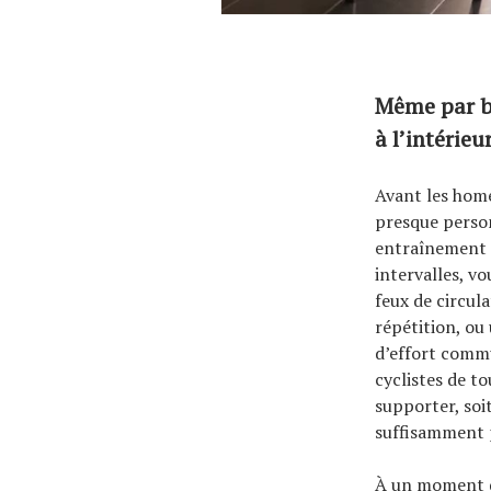
À propos
Même par be
à l’intérieur
Avant les home 
presque person
entraînement de
intervalles, v
feux de circula
répétition, ou
d’effort commu
cyclistes de to
supporter, soi
suffisamment 
À un moment d