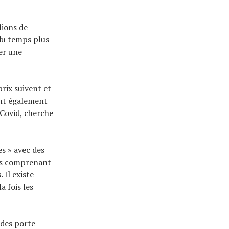
lions de
 du temps plus
er une
rix suivent et
ent également
-Covid, cherche
s » avec des
its comprenant
 Il existe
a fois les
 des porte-