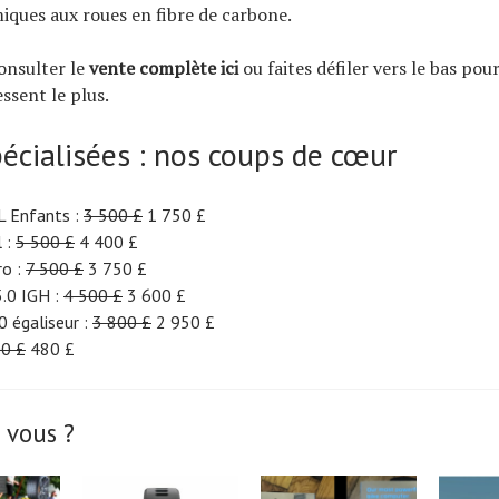
ques aux roues en fibre de carbone.
onsulter le
vente complète ici
ou faites défiler vers le bas pour
ssent le plus.
pécialisées : nos coups de cœur
L Enfants :
3 500 £
1 750 £
l :
5 500 £
4 400 £
ro :
7 500 £
3 750 £
.0 IGH :
4 500 £
3 600 £
0 égaliseur :
3 800 £
2 950 £
0 £
480 £
 vous ?