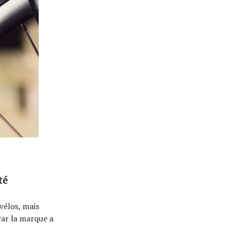
té
vélos, mais
car la marque a