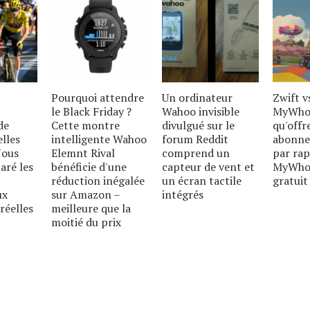
Pourquoi attendre
Un ordinateur
Zwift v
le Black Friday ?
Wahoo invisible
MyWhoo
de
Cette montre
divulgué sur le
qu'offr
elles
intelligente Wahoo
forum Reddit
abonne
Nous
Elemnt Rival
comprend un
par rap
aré les
bénéficie d'une
capteur de vent et
MyWho
réduction inégalée
un écran tactile
gratuit
ux
sur Amazon –
intégrés
réelles
meilleure que la
moitié du prix