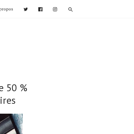
propos
de 50 %
ires