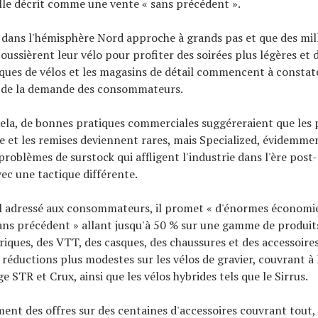
elle décrit comme une vente « sans précédent ».
é dans l'hémisphère Nord approche à grands pas et que des mil
ussièrent leur vélo pour profiter des soirées plus légères et
ques de vélos et les magasins de détail commencent à constat
de la demande des consommateurs.
ela, de bonnes pratiques commerciales suggéreraient que les p
 et les remises deviennent rares, mais Specialized, évidemm
problèmes de surstock qui affligent l'industrie dans l'ère post
vec une tactique différente.
l adressé aux consommateurs, il promet « d'énormes économie
sans précédent » allant jusqu'à 50 % sur une gamme de produ
riques, des VTT, des casques, des chaussures et des accessoires.
réductions plus modestes sur les vélos de gravier, couvrant à l
 STR et Crux, ainsi que les vélos hybrides tels que le Sirrus.
ement des offres sur des centaines d'accessoires couvrant tout,