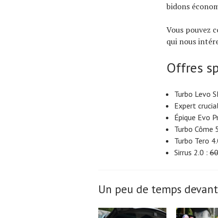
bidons économi
Vous pouvez c
qui nous intére
Offres s
Turbo Levo S
Expert crucia
Épique Evo P
Turbo Côme 5
Turbo Tero 4.
Sirrus 2.0 :
60
Un peu de temps devant