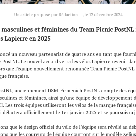
Un article proposé par Rédaction
, le 12 décembre 2024
 masculines et féminines du Team Picnic PostNL 
os Lapierre en 2025
oncé un nouveau partenariat de quatre ans en tant que fourni
 PostNL. Le nouvel accord verra les vélos Lapierre revenir dan
ors que l'équipe nouvellement renommée Team Picnic PostNL 
que française.
ostNL, anciennement DSM-Firmenich PostNL compte des équ
culines et féminines, ainsi qu'une équipe de développement d
. Les trois équipes utiliseront les vélos de la marque français
i débutera officiellement le 1er janvier 2025 et se poursuivra 
s que le design officiel du vélo de l’équipe sera révélé au déb
ons que les coureurs de l'équipe courront sur le modèle Xeliu