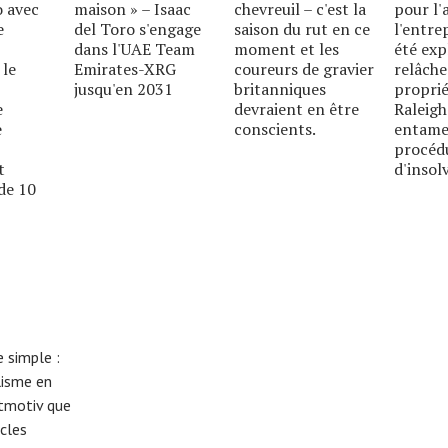
o avec
maison » – Isaac
chevreuil – c'est la
pour l'
e
del Toro s'engage
saison du rut en ce
l'entre
dans l'UAE Team
moment et les
été exp
 le
Emirates-XRG
coureurs de gravier
relâche
jusqu'en 2031
britanniques
proprié
e
devraient en être
Raleigh
e
conscients.
entame
procéd
t
d'insolv
de 10
 simple :
lisme en
eitmotiv que
cles