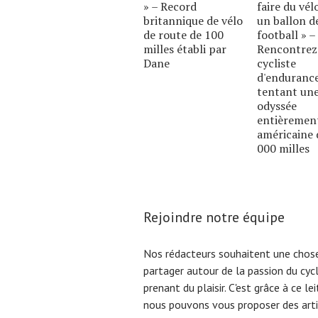
» – Record
faire du vél
britannique de vélo
un ballon d
de route de 100
football » –
milles établi par
Rencontrez
Dane
cycliste
d'enduranc
tentant un
odyssée
entièremen
américaine 
000 milles
Rejoindre notre équipe
Nos rédacteurs souhaitent une chose
partager autour de la passion du cyc
prenant du plaisir. C'est grâce à ce l
nous pouvons vous proposer des arti