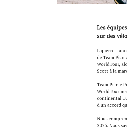
Les équipes
sur des vél
Lapierre a ann
de Team Picnic
WorldTour, al
Scott à la mar
Team Picnic P
WorldTour mas
continental UCI
d'un accord qu
Nous comprenon
2025. Nous sav