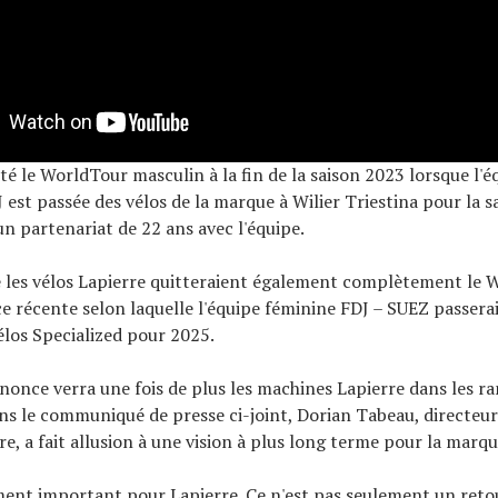
tté le WorldTour masculin à la fin de la saison 2023 lorsque l'é
st passée des vélos de la marque à Wilier Triestina pour la s
un partenariat de 22 ans avec l'équipe.
e les vélos Lapierre quitteraient également complètement le
e récente selon laquelle l'équipe féminine FDJ – SUEZ passerai
élos Specialized pour 2025.
nonce verra une fois de plus les machines Lapierre dans les r
s le communiqué de presse ci-joint, Dorian Tabeau, directeur
e, a fait allusion à une vision à plus long terme pour la marqu
ent important pour Lapierre. Ce n'est pas seulement un reto