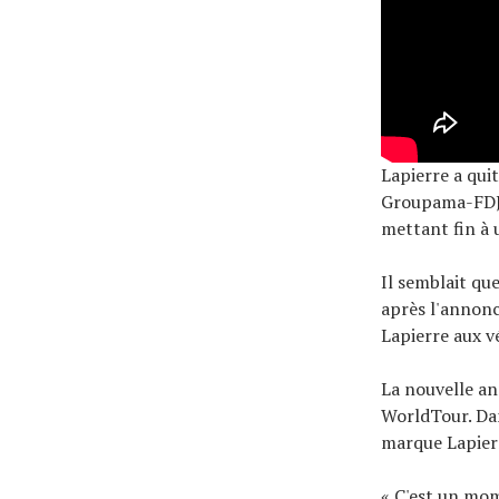
Lapierre a qui
Groupama-FDJ e
mettant fin à 
Il semblait qu
après l'annonc
Lapierre aux v
La nouvelle an
WorldTour. Dan
marque Lapierr
« C'est un mom