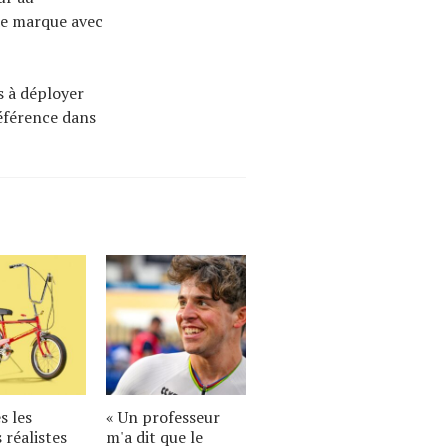
de marque avec
s à déployer
référence dans
s les
« Un professeur
 réalistes
m'a dit que le