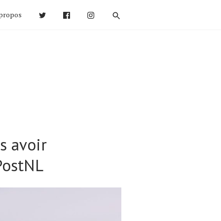
propos
s avoir
PostNL