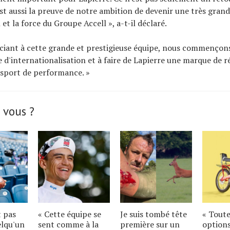
st aussi la preuve de notre ambition de devenir une très gran
 et la force du Groupe Accell », a-t-il déclaré.
ciant à cette grande et prestigieuse équipe, nous commençon
e d'internationalisation et à faire de Lapierre une marque de 
 sport de performance. »
 vous ?
t pas
« Cette équipe se
Je suis tombé tête
« Toute
elqu'un
sent comme à la
première sur un
options