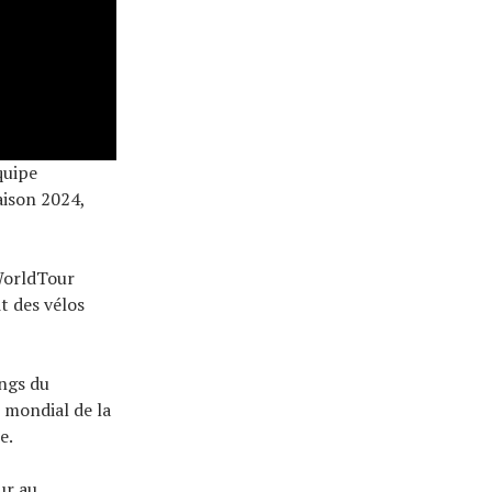
quipe
aison 2024,
 WorldTour
t des vélos
angs du
 mondial de la
e.
ur au