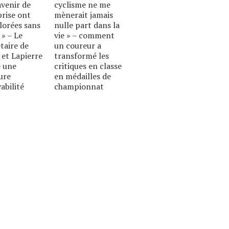
avenir de
cyclisme ne me
prise ont
mènerait jamais
lorées sans
nulle part dans la
 » – Le
vie » – comment
taire de
un coureur a
 et Lapierre
transformé les
 une
critiques en classe
ure
en médailles de
abilité
championnat