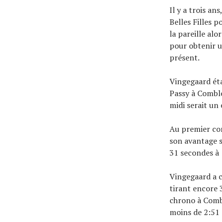
Il y a trois a
Belles Filles 
la pareille al
pour obtenir u
présent.
Vingegaard éta
Passy à Comblo
midi serait un
Au premier con
son avantage s
31 secondes à
Vingegaard a c
tirant encore 
chrono à Combl
moins de 2:51 