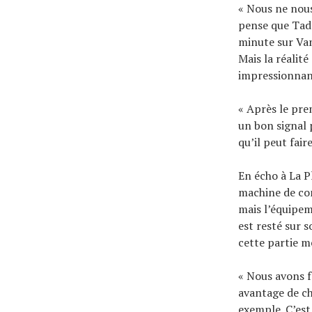
« Nous ne nous 
pense que Tade
minute sur Van
Mais la réalité
impressionnan
« Après le pre
un bon signal 
qu’il peut fair
En écho à La Pl
machine de con
mais l’équipem
est resté sur 
cette partie 
« Nous avons fa
avantage de ch
exemple. C’est 