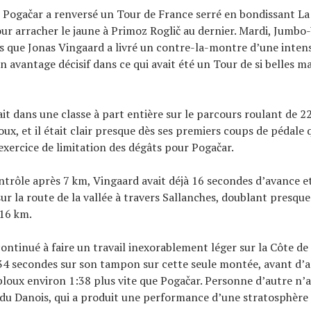
ns, Pogačar a renversé un Tour de France serré en bondissant L
pour arracher le jaune à Primoz Roglič au dernier. Mardi, Jumb
ors que Jonas Vingaard a livré un contre-la-montre d’une inte
n avantage décisif dans ce qui avait été un Tour de si belles m
it dans une classe à part entière sur le parcours roulant de 2
ux, et il était clair presque dès ses premiers coups de pédale 
 exercice de limitation des dégâts pour Pogačar.
trôle après 7 km, Vingaard avait déjà 16 secondes d’avance et
ur la route de la vallée à travers Sallanches, doublant presqu
 16 km.
ontinué à faire un travail inexorablement léger sur la Côte d
34 secondes sur son tampon sur cette seule montée, avant d’a
oux environ 1:38 plus vite que Pogačar. Personne d’autre n’a
du Danois, qui a produit une performance d’une stratosphère 