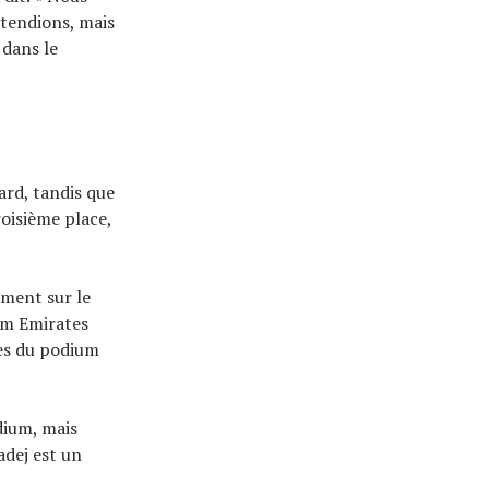
ttendions, mais
 dans le
rd, tandis que
oisième place,
mment sur le
am Emirates
hes du podium
dium, mais
adej est un