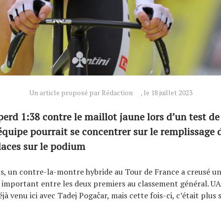
Un article proposé par Rédaction
, le 18 juillet 2023
perd 1:38 contre le maillot jaune lors d’un test d
’équipe pourrait se concentrer sur le remplissage 
laces sur le podium
us, un contre-la-montre hybride au Tour de France a creusé un
mportant entre les deux premiers au classement général. U
jà venu ici avec Tadej Pogačar, mais cette fois-ci, c’était plus