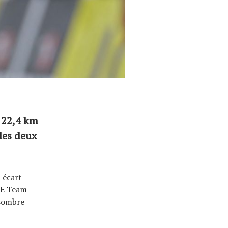
e 22,4 km
des deux
 écart
AE Team
 sombre