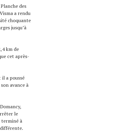
a Planche des
o-Visma a rendu
nsité choquante
arges jusqu’à
2,4 km de
que cet après-
 il a poussé
e son avance à
e Domancy,
rrêter le
 terminé à
différente.