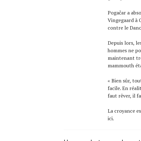
Pogačar a abso
Vingegaard à C
contre le Dano
Depuis lors, l
hommes ne pouv
maintenant tr
mammouth étape
« Bien sûr, tou
facile. En réal
faut rêver, il f
La croyance es
ici.