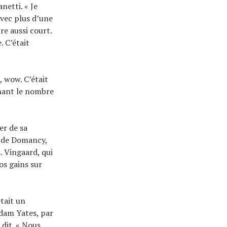
netti. « Je
avec plus d’une
re aussi court.
. C’était
, wow. C’était
enant le nombre
er de sa
e de Domancy,
. Vingaard, qui
os gains sur
était un
Adam Yates, par
 dit. « Nous