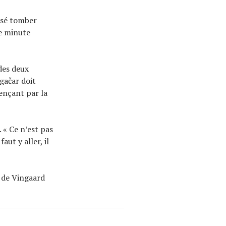
issé tomber
ne minute
 des deux
gačar doit
ençant par la
. « Ce n’est pas
aut y aller, il
n de Vingaard