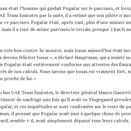
n était l’homme qui guidait Pogačar sur le parcours, et lorsqu
AE Team Emirates par la suite, il a estimé que son pilote n’aur
sur ce parcours. Pogačar était, après tout, plus d’une minute m
 mais il a tout de même parcouru le terrain presque 2 km/h mo
 un très bon contre-la-montre, mais Jonas aujourd’hui était inc
devons féliciter Jonas », a déclaré Hauptman, qui a insisté sur 
 Pogačar était entièrement conforme aux attentes des Émirat
 près de nos calculs. Nous savons que Jonas est vraiment fort, 
us proche de lui. »
du bus UAE Team Emirates, le directeur général Mauro Gianetti 
ntiment de naufrage une fois qu’il avait vu Vingegaard prendr
gačar, et ces inquiétudes se sont confirmées sur le reste du pa
n, il pensait que Pogačar avait joué à quelque chose de proc
eard, semble-t-il, avait simplement dépassé tous leurs calculs.