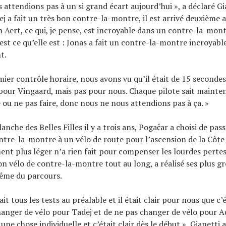
attendions pas à un si grand écart aujourd’hui », a déclaré Gia
j a fait un très bon contre-la-montre, il est arrivé deuxième 
 Aert, ce qui, je pense, est incroyable dans un contre-la-mont
 est ce qu’elle est : Jonas a fait un contre-la-montre incroyable
t.
mier contrôle horaire, nous avons vu qu’il était de 15 secondes
pour Vingaard, mais pas pour nous. Chaque pilote sait maint
e ou ne pas faire, donc nous ne nous attendions pas à ça. »
anche des Belles Filles il y a trois ans, Pogačar a choisi de pass
tre-la-montre à un vélo de route pour l’ascension de la Côt
ent plus léger n’a rien fait pour compenser les lourdes pertes
son vélo de contre-la-montre tout au long, a réalisé ses plus gr
même du parcours.
it tous les tests au préalable et il était clair pour nous que c’
anger de vélo pour Tadej et de ne pas changer de vélo pour 
une chose individuelle et c’était clair dès le début », Gianetti a