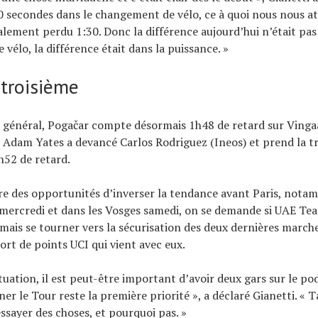
 secondes dans le changement de vélo, ce à quoi nous nous a
lement perdu 1:30. Donc la différence aujourd’hui n’était pas
vélo, la différence était dans la puissance. »
 troisième
 général, Pogačar compte désormais 1h48 de retard sur Vingaa
 Adam Yates a devancé Carlos Rodriguez (Ineos) et prend la tr
h52 de retard.
ore des opportunités d’inverser la tendance avant Paris, nota
 mercredi et dans les Vosges samedi, on se demande si UAE Te
mais se tourner vers la sécurisation des deux dernières marc
ort de points UCI qui vient avec eux.
ituation, il est peut-être important d’avoir deux gars sur le po
er le Tour reste la première priorité », a déclaré Gianetti. « T
essayer des choses, et pourquoi pas. »