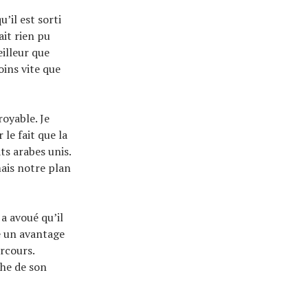
’il est sorti
ait rien pu
eilleur que
ins vite que
royable. Je
le fait que la
s arabes unis.
mais notre plan
a avoué qu’il
e un avantage
rcours.
he de son