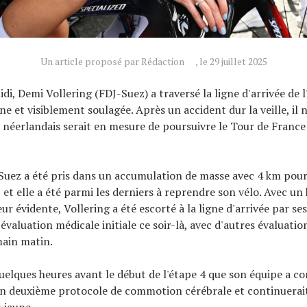
Un article proposé par Rédaction
, le 29 juillet 2025
i, Demi Vollering (FDJ-Suez) a traversé la ligne d'arrivée de l
e et visiblement soulagée. Après un accident dur la veille, il n
C néerlandais serait en mesure de poursuivre le Tour de France
Suez a été pris dans un accumulation de masse avec 4 km pour 
 et elle a été parmi les derniers à reprendre son vélo. Avec un 
r évidente, Vollering a été escorté à la ligne d'arrivée par ses
 évaluation médicale initiale ce soir-là, avec d'autres évaluati
main matin.
quelques heures avant le début de l'étape 4 que son équipe a co
un deuxième protocole de commotion cérébrale et continuerait
 jaune.