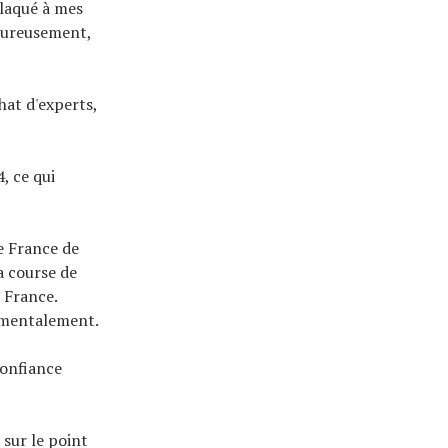
claqué à mes
heureusement,
hat d'experts,
, ce qui
e France de
a course de
 France.
e mentalement.
confiance
 sur le point