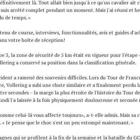
éfinitivement là. Tout allait bien jusqu'à ce qu'un cavalier ait 
e suis arrêté complet pendant un moment. Mais j'ai réussi et 
du de temps. »
tenu de course, interviews, fonctionnalités, avis et guides d'ac
ns votre boîte de réception!
e 3, la zone de sécurité de 5 km était en vigueur pour l'étape 4
llering a conservé sa position dans la classification générale.
cident a ramené des souvenirs difficiles. Lors du Tour de Franc
re, Vollering a subi une chute similaire et a finalement perdu l
re secondes – la marge la plus étroite de l'histoire du Tour de
lundi l'a laissée à la fois physiquement douloureuse et secoué
omme celui-là vous affecte toujours», a-t-elle admis. Mais sa 
. « Je pense que le choc s'est un peu estompé maintenant. »
nes qui se profilent à la fin de la semaine et la bataille du GC