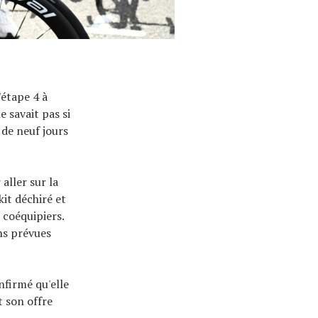
'étape 4 à
e savait pas si
 de neuf jours
aller sur la
kit déchiré et
 coéquipiers.
ons prévues
nfirmé qu'elle
 son offre