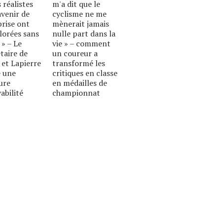
 réalistes
m'a dit que le
avenir de
cyclisme ne me
prise ont
mènerait jamais
lorées sans
nulle part dans la
 » – Le
vie » – comment
taire de
un coureur a
 et Lapierre
transformé les
 une
critiques en classe
ure
en médailles de
abilité
championnat