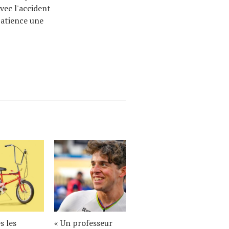
vec l'accident
mpatience une
s les
« Un professeur