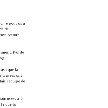
u. Je pouvais à
nde de
à son retour
timent. Pas de
ng.
rash que la
e travers ont
Mais l'équipe de
journée», a-t-
rte que la