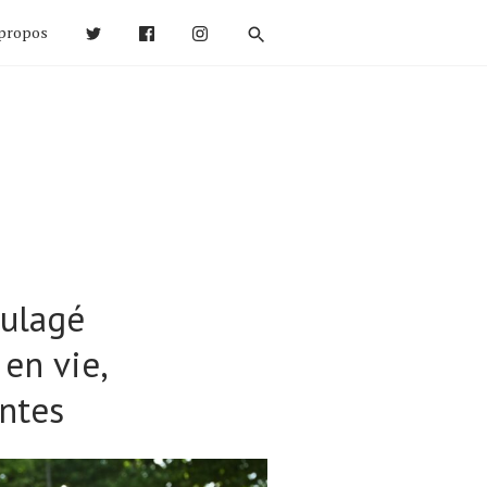
propos
oulagé
 en vie,
antes