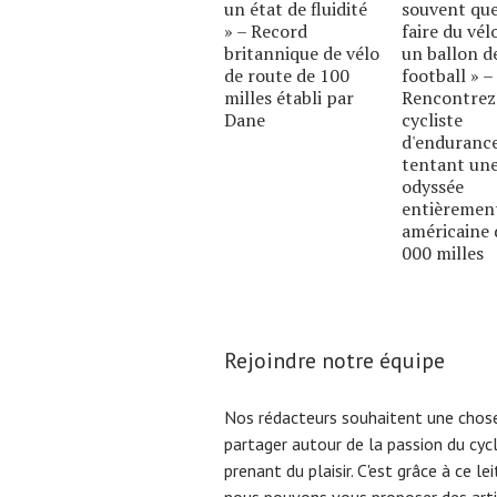
un état de fluidité
souvent qu
» – Record
faire du vél
britannique de vélo
un ballon d
de route de 100
football » –
milles établi par
Rencontrez
Dane
cycliste
d'enduranc
tentant un
odyssée
entièremen
américaine 
000 milles
Rejoindre notre équipe
Nos rédacteurs souhaitent une chose
partager autour de la passion du cyc
prenant du plaisir. C'est grâce à ce l
nous pouvons vous proposer des arti