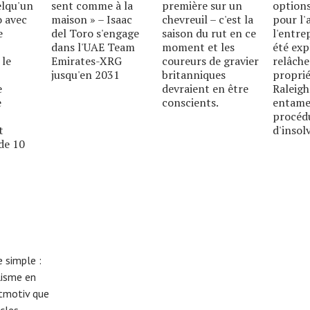
elqu'un
sent comme à la
première sur un
options
o avec
maison » – Isaac
chevreuil – c'est la
pour l'
e
del Toro s'engage
saison du rut en ce
l'entre
dans l'UAE Team
moment et les
été exp
 le
Emirates-XRG
coureurs de gravier
relâche
jusqu'en 2031
britanniques
proprié
e
devraient en être
Raleigh
e
conscients.
entame
procéd
t
d'insolv
de 10
 simple :
lisme en
eitmotiv que
cles