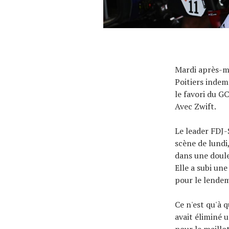
Mardi après-mid
Poitiers indemn
le favori du G
Avec Zwift.
Le leader FDJ-
scène de lundi,
dans une douleu
Elle a subi une
pour le lende
Ce n'est qu'à 
avait éliminé 
pour le maillot