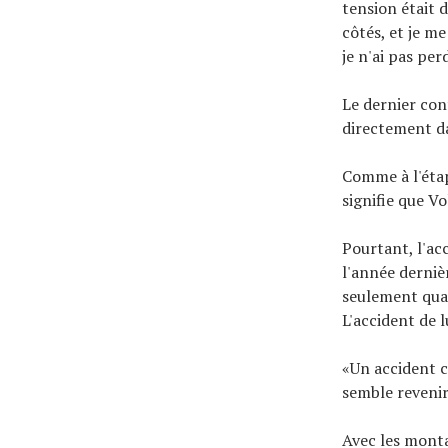
tension était d
côtés, et je m
je n'ai pas per
Le dernier con
directement da
Comme à l'étap
signifie que Vo
Pourtant, l'ac
l'année derniè
seulement quat
L'accident de 
«Un accident c
semble revenir
Avec les montag