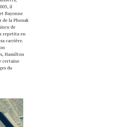
003, il
 et Bayonne
er de la Phonak
aincu de
s repetita en
sa carrière.
ion
es, Hamilton
e certaine
ges du