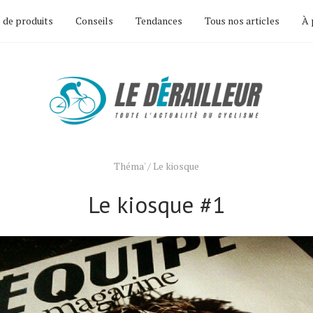
 de produits
Conseils
Tendances
Tous nos articles
À 
Théma'
/
Le kiosque
Le kiosque #1