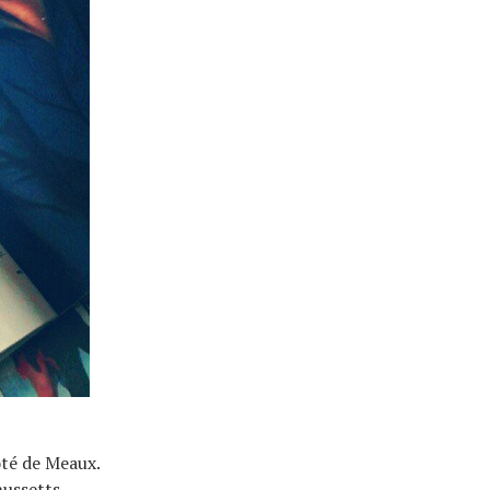
ôté de Meaux.
ussetts,