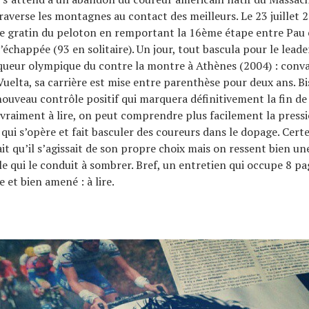
raverse les montagnes au contact des meilleurs. Le 23 juillet 2
le gratin du peloton en remportant la 16ème étape entre Pau
échappée (93 en solitaire). Un jour, tout bascula pour le lead
queur olympique du contre la montre à Athènes (2004) : conv
Vuelta, sa carrière est mise entre parenthèse pour deux ans. Bi
ouveau contrôle positif qui marquera définitivement la fin de 
t vraiment à lire, on peut comprendre plus facilement la press
qui s’opère et fait basculer des coureurs dans le dopage. Cert
fait qu’il s’agissait de son propre choix mais on ressent bien un
e qui le conduit à sombrer. Bref, un entretien qui occupe 8 pa
 et bien amené : à lire.