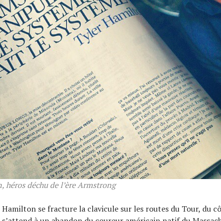
, héros déchu de l’ère Armstrong
 Hamilton se fracture la clavicule sur les routes du Tour, du c
s’attend à un abandon du coureur américain natif du Massach