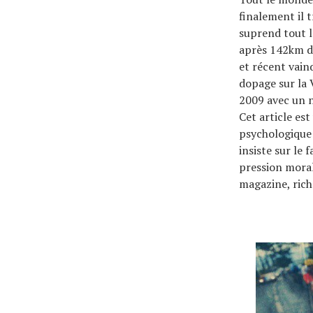
finalement il t
suprend tout 
après 142km d’
et récent vain
dopage sur la 
2009 avec un n
Cet article es
psychologique 
insiste sur le 
pression moral
magazine, riche