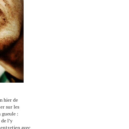
n hier de
er sur les
 gueule :
 de l’y
 entretien avec