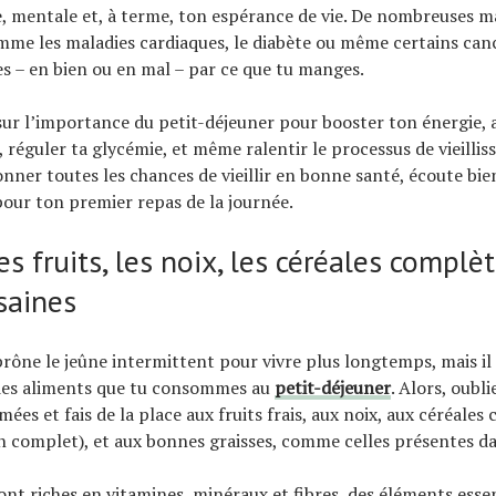
, mentale et, à terme, ton espérance de vie. De nombreuses m
mme les maladies cardiaques, le diabète ou même certains can
es – en bien ou en mal – par ce que tu manges.
sur l’importance du petit-déjeuner pour booster ton énergie, 
, réguler ta glycémie, et même ralentir le processus de vieilli
onner toutes les chances de vieillir en bonne santé, écoute bien
ur ton premier repas de la journée.
les fruits, les noix, les céréales complèt
saines
rône le jeûne intermittent pour vivre plus longtemps, mais il i
 des aliments que tu consommes au
petit-déjeuner
. Alors, oubli
ées et fais de la place aux fruits frais, aux noix, aux céréales
 complet), et aux bonnes graisses, comme celles présentes da
ont riches en vitamines, minéraux et fibres, des éléments esse