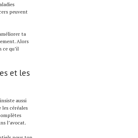
aladies
cers peuvent
améliorer ta
ssement. Alors
 ce qu’il
es et les
nsiste aussi
e les céréales
 complètes
ns l’avocat.
ntiels pour ton