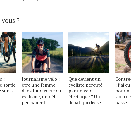
 vous ?
s :
Journalisme vélo :
Que devient un
Contre
e sortie
être une femme
cycliste percuté
: j’ai e
e sur la
dans l’industrie du
par un vélo
pour m
cyclisme, un défi
électrique ? Un
voici ce
permanent
débat qui divise
passé