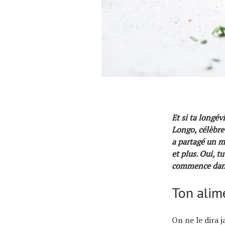
Et si ta longév
Longo, célèbre 
a partagé un m
et plus. Oui, t
commence dans 
Ton alime
On ne le dira 