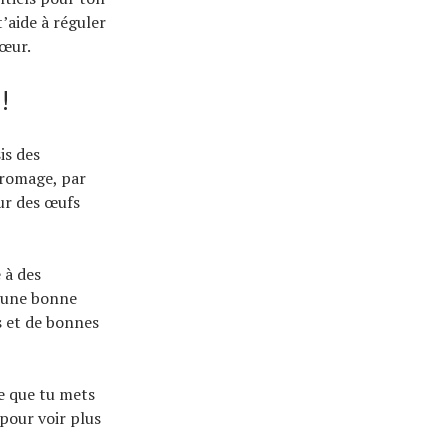
t’aide à réguler
cœur.
!
is des
 fromage, par
ur des œufs
 à des
t une bonne
s et de bonnes
e que tu mets
 pour voir plus