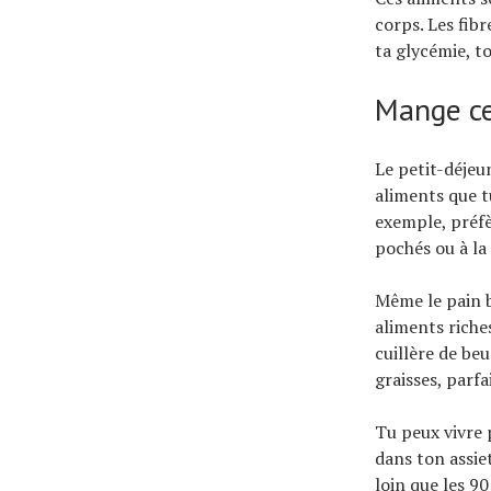
corps. Les fibr
ta glycémie, t
Mange ce
Le petit-déjeun
aliments que tu
exemple, préfè
pochés ou à la
Même le pain b
aliments riche
cuillère de be
graisses, parfa
Tu peux vivre 
dans ton assiet
loin que les 90 