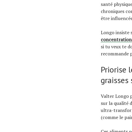
santé physique
chroniques co
être influencé
Longo insiste 
concentration
si tu veux te d
recommande po
Priorise 
graisses 
Valter Longo p
sur la qualité
ultra-transform
(comme le pain
Ces aliments s