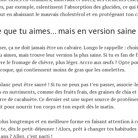
es, par exemple, ralentissent l’absorption des glucides, ce qui 
out en abaissant le mauvais cholestérol et en protégeant ton 
 que tu aimes… mais en version saine 
er, ça ne doit jamais être un calvaire. Longo le rappelle : chois
 aimes, mais trouve leur version la plus saine. Si tu es fan de
re le fromage de chèvre, plus léger. Accro aux œufs ? Opte po
 coque, qui contiennent moins de gras que les omelettes.
lanc peut être sauvé ! Si tu ne peux pas t’en passer, associe-le
s en nutriments, comme des fruits frais, des graines de chia e
urre de cacahuète. Ce dernier est une super source de protéine
it pour nourrir ton corps et ton esprit dès le matin.
plus longtemps et en meilleure forme en faisant attention à c
te, dès le petit-déjeuner ! Alors, prêt à changer tes habitudes
ans ? Allez, c’est parti !