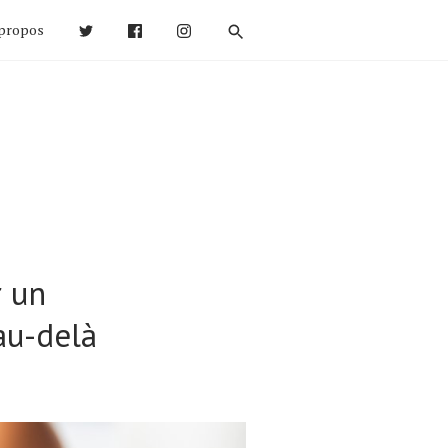
propos
 un
au-delà