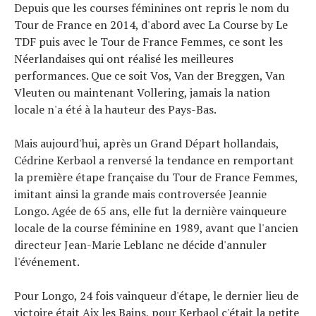
Depuis que les courses féminines ont repris le nom du
Actualités
Tour de France en 2014, d'abord avec La Course by Le
Technologies
TDF puis avec le Tour de France Femmes, ce sont les
Néerlandaises qui ont réalisé les meilleures
Tests de produits
performances. Que ce soit Vos, Van der Breggen, Van
Conseils
Vleuten ou maintenant Vollering, jamais la nation
Tendances
locale n'a été à la hauteur des Pays-Bas.
Tous nos articles
À propos
Mais aujourd'hui, après un Grand Départ hollandais,
Cédrine Kerbaol a renversé la tendance en remportant
la première étape française du Tour de France Femmes,
imitant ainsi la grande mais controversée Jeannie
Longo. Agée de 65 ans, elle fut la dernière vainqueure
locale de la course féminine en 1989, avant que l'ancien
directeur Jean-Marie Leblanc ne décide d'annuler
l'événement.
Pour Longo, 24 fois vainqueur d'étape, le dernier lieu de
victoire était Aix les Bains, pour Kerbaol c'était la petite