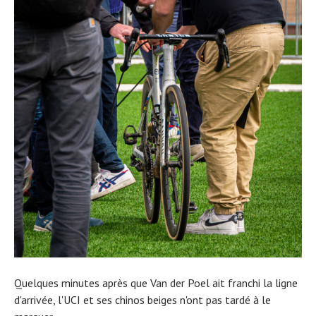
Actualités
Quelques minutes après que Van der Poel ait franchi la ligne
Technologies
Tests de produits
d'arrivée, l'UCI et ses chinos beiges n'ont pas tardé à le
Conseils
Tendances