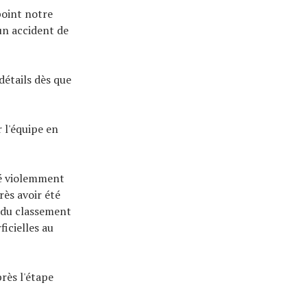
point notre
un accident de
détails dès que
 l'équipe en
té violemment
rès avoir été
 du classement
ficielles au
rès l'étape