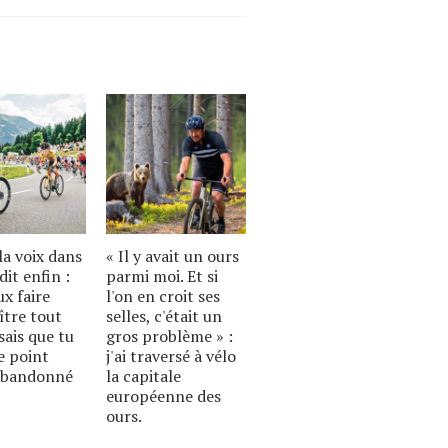
a voix dans
« Il y avait un ours
dit enfin :
parmi moi. Et si
ux faire
l'on en croit ses
ître tout
selles, c'était un
sais que tu
gros problème » :
le point
j'ai traversé à vélo
 abandonné
la capitale
européenne des
ours.