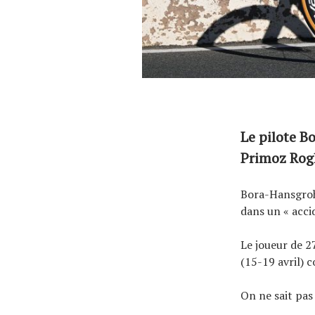
Le pilote B
Primoz Rogl
Bora-Hansgroh
dans un « accid
Le joueur de 27
(15-19 avril) 
On ne sait pas