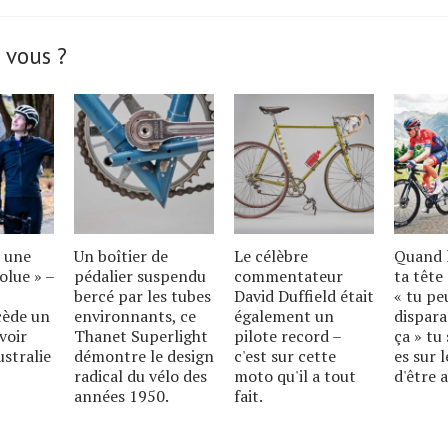
 vous ?
t une
Un boîtier de
Le célèbre
Quand l
olue » –
pédalier suspendu
commentateur
ta tête 
bercé par les tubes
David Duffield était
« tu pe
cède un
environnants, ce
également un
dispara
voir
Thanet Superlight
pilote record –
ça » tu 
ustralie
démontre le design
c'est sur cette
es sur 
radical du vélo des
moto qu'il a tout
d'être
années 1950.
fait.