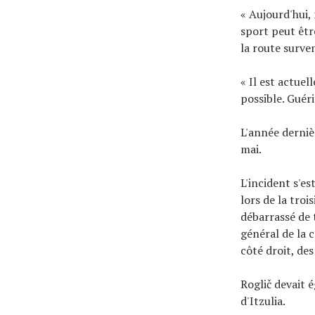
« Aujourd'hui,
sport peut êtr
la route surve
« Il est actue
possible. Guér
L'année derniè
mai.
L'incident s'e
lors de la troi
débarrassé de
général de la c
côté droit, de
Roglič devait 
d'Itzulia.