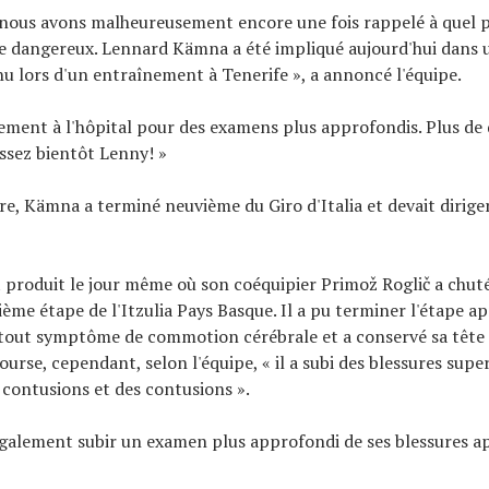
 nous avons malheureusement encore une fois rappelé à quel 
e dangereux. Lennard Kämna a été impliqué aujourd'hui dans 
nu lors d'un entraînement à Tenerife », a annoncé l'équipe.
llement à l'hôpital pour des examens plus approfondis. Plus de 
issez bientôt Lenny! »
re, Kämna a terminé neuvième du Giro d'Italia et devait diriger
st produit le jour même où son coéquipier Primož Roglič a chu
sième étape de l'Itzulia Pays Basque. Il a pu terminer l'étape ap
 tout symptôme de commotion cérébrale et a conservé sa tête
ourse, cependant, selon l'équipe, « il a subi des blessures super
s contusions et des contusions ».
également subir un examen plus approfondi de ses blessures ap