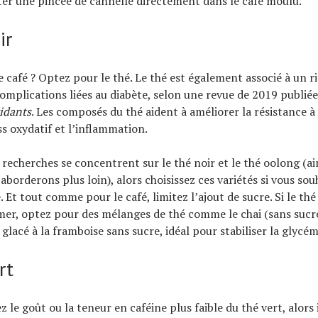
ter une pincée de cannelle directement dans le café moulu.
ir
 café ? Optez pour le thé. Le thé est également associé à un r
complications liées au diabète, selon une revue de 2019 publiée
idants
. Les composés du thé aident à améliorer la résistance à l
ss oxydatif et l’inflammation.
 recherches se concentrent sur le thé noir et le thé oolong (ain
aborderons plus loin), alors choisissez ces variétés si vous sou
 Et tout comme pour le café, limitez l’ajout de sucre. Si le thé
er, optez pour des mélanges de thé comme le chai (sans sucre
glacé à la framboise sans sucre, idéal pour stabiliser la glycém
rt
z le goût ou la teneur en caféine plus faible du thé vert, alors