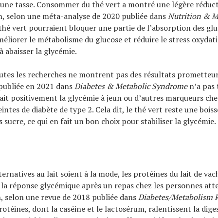
une tasse. Consommer du thé vert a montré une légère réduct
n, selon une méta-analyse de 2020 publiée dans
Nutrition & 
thé vert pourraient bloquer une partie de l’absorption des gl
méliorer le métabolisme du glucose et réduire le stress oxydatif
à abaisser la glycémie.
tes les recherches ne montrent pas des résultats prometteur
publiée en 2021 dans
Diabetes & Metabolic Syndrome
n’a pas 
tait positivement la glycémie à jeun ou d’autres marqueurs che
ntes de diabète de type 2. Cela dit, le thé vert reste une bois
s sucre, ce qui en fait un bon choix pour stabiliser la glycémie.
ternatives au lait soient à la mode, les protéines du lait de va
e la réponse glycémique après un repas chez les personnes att
, selon une revue de 2018 publiée dans
Diabetes/Metabolism 
protéines, dont la caséine et le lactosérum, ralentissent la dige