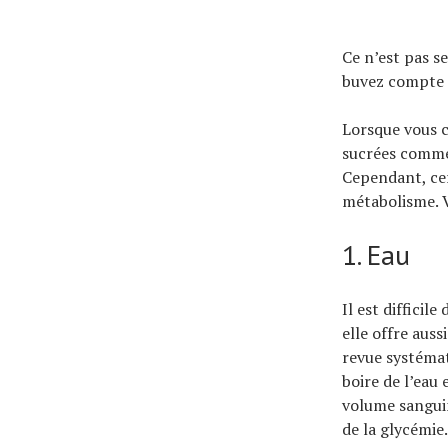
Ce n’est pas s
buvez compte a
Lorsque vous ch
sucrées comme l
Cependant, cer
métabolisme. Vo
1. Eau
Il est difficil
elle offre aus
revue systéma
boire de l’eau 
volume sanguin
de la glycémie.