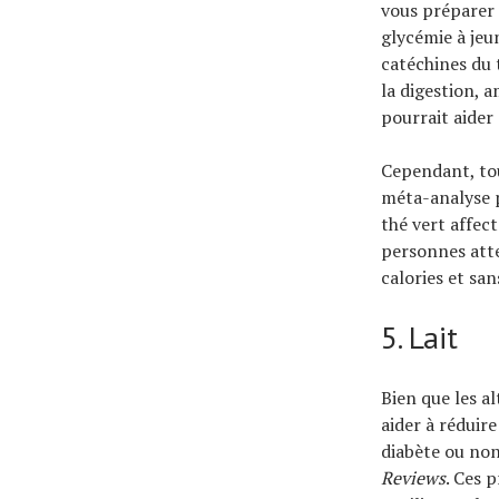
vous préparer 
glycémie à jeu
catéchines du 
la digestion, a
pourrait aider 
Cependant, tou
méta-analyse 
thé vert affec
personnes attei
calories et san
5. Lait
Bien que les al
aider à réduir
diabète ou non
Reviews
. Ces 