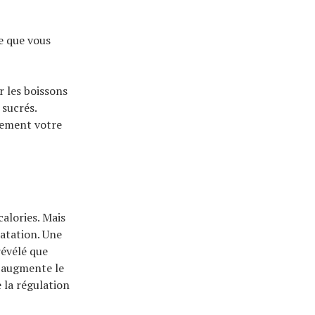
e que vous
r les boissons
 sucrés.
vement votre
calories. Mais
ratation. Une
révélé que
u augmente le
 la régulation