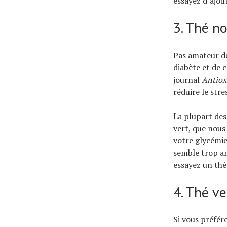
essayez d’ajou
3. Thé no
Pas amateur de
diabète et de 
journal
Antiox
réduire le stre
La plupart des
vert, que nous 
votre glycémie.
semble trop am
essayez un thé 
4. Thé ve
Si vous préfére