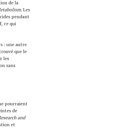
ion de la
Metabolism
. Les
ucides pendant
, ce qui
s : une autre
trouvé que le
z les
son sans
che pourraient
eintes de
Research and
stion et