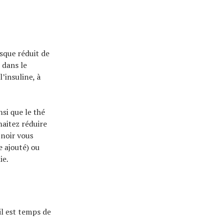
isque réduit de
 dans le
’insuline, à
si que le thé
haitez réduire
 noir vous
 ajouté) ou
ie.
 il est temps de