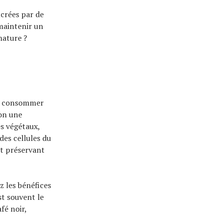
ucrées par de
 maintenir un
nature ?
ue consommer
lon une
s végétaux,
des cellules du
et préservant
z les bénéfices
st souvent le
fé noir,