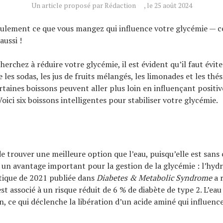
Un article proposé par Rédaction
, le 25 août 2024
eulement ce que vous mangez qui influence votre glycémie — c
ussi !
erchez à réduire votre glycémie, il est évident qu’il faut évite
es sodas, les jus de fruits mélangés, les limonades et les thés
taines boissons peuvent aller plus loin en influençant positi
ici six boissons intelligentes pour stabiliser votre glycémie.
e de trouver une meilleure option que l’eau, puisqu’elle est sans 
si un avantage important pour la gestion de la glycémie : l’hyd
tique de 2021 publiée dans
Diabetes & Metabolic Syndrome
a 
est associé à un risque réduit de 6 % de diabète de type 2. L’ea
, ce qui déclenche la libération d’un acide aminé qui influence