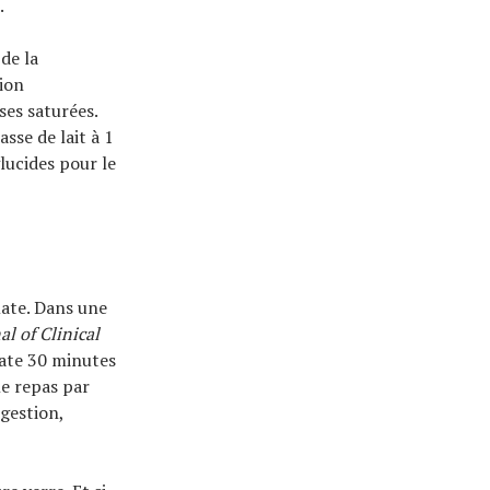
.
de la
ion
ses saturées.
sse de lait à 1
lucides pour le
mate. Dans une
al of Clinical
ate 30 minutes
le repas par
igestion,