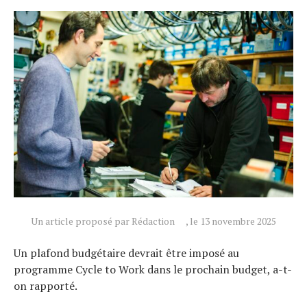
Actualités
Technologies
Un article proposé par Rédaction
, le 13 novembre 2025
Tests de produits
Un plafond budgétaire devrait être imposé au
Conseils
programme Cycle to Work dans le prochain budget, a-t-
Tendances
on rapporté.
Tous nos articles