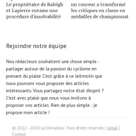
Le propriétaire de Raleigh
un coureur a transformé
et Lapierre entame une
les critiques en classe en
procédure d'insolvabilité
médailles de championnat
Rejoindre notre équipe
Nos rédacteurs souhaitent une chose simple :
partager autour de la passion du cyclisme en
prenant du plaisir. C'est grâce à ce leitmotiv que
nous pouvons vous proposer des articles
intéressants. Vous partagez notre état d'esprit ?
C'est avec plaisir que nous vous invitons à
proposer vos articles. Rien de plus simple :
je
propose mon article !
S
e
arc
h
f
© 2012 - 2026 Le Dérailleur. Tous droits réservés. |
Légal
|
or:
Contact