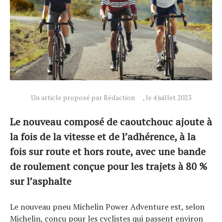
Un article proposé par Rédaction
, le 4 juillet 2023
Actualités
Le nouveau composé de caoutchouc ajoute à
Technologies
la fois de la vitesse et de l’adhérence, à la
Tests de produits
fois sur route et hors route, avec une bande
Conseils
de roulement conçue pour les trajets à 80 %
Tendances
sur l’asphalte
Tous nos articles
À propos
Le nouveau pneu Michelin Power Adventure est, selon
Michelin, conçu pour les cyclistes qui passent environ