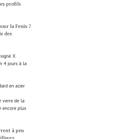
es profils
ur la Fenix ​​7
de des
signé X.
n 4 jours à la
ard en acier
e verre de la
e encore plus
vrent à peu
illeurs