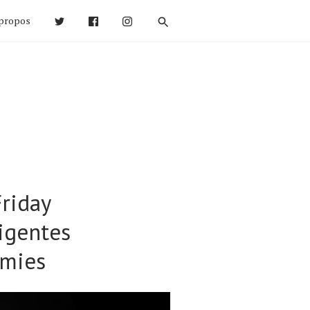
propos
riday
igentes
omies