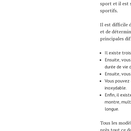
sport et il es
sportifs.
Il est diffici
et de détermin
principales di
Il existe tro
Ensuite, vous
durée de vie 
Ensuite, vous
Vous pouvez é
inoxydable.
Enfin, il exi
montre, multi
longue.
Tous les modèl
près tout ce d