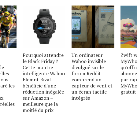
Pourquoi attendre
Un ordinateur
Zwift v
le Black Friday ?
Wahoo invisible
MyWhoo
de
Cette montre
divulgué sur le
qu'offr
elles
intelligente Wahoo
forum Reddit
abonne
Nous
Elemnt Rival
comprend un
par rap
aré les
bénéficie d'une
capteur de vent et
MyWho
réduction inégalée
un écran tactile
gratuit
ux
sur Amazon –
intégrés
réelles
meilleure que la
moitié du prix