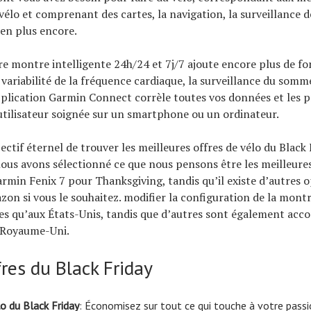
élo et comprenant des cartes, la navigation, la surveillance d
ien plus encore.
re montre intelligente 24h/24 et 7j/7 ajoute encore plus de fo
ariabilité de la fréquence cardiaque, la surveillance du somme
pplication Garmin Connect corrèle toutes vos données et les 
utilisateur soignée sur un smartphone ou un ordinateur.
ectif éternel de trouver les meilleures offres de vélo du Black
nous avons sélectionné ce que nous pensons être les meilleures
rmin Fenix ​​7 pour Thanksgiving, tandis qu’il existe d’autres o
zon si vous le souhaitez. modifier la configuration de la montr
es qu’aux États-Unis, tandis que d’autres sont également ac
u Royaume-Uni.
fres du Black Friday
o du Black Friday
: Économisez sur tout ce qui touche à votre pass