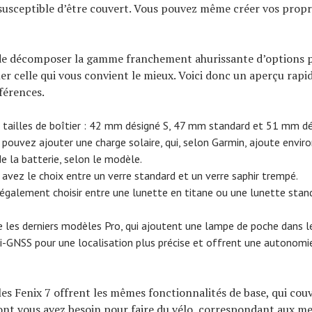
t susceptible d’être couvert. Vous pouvez même créer vos propr
le de décomposer la gamme franchement ahurissante d’options po
er celle qui vous convient le mieux. Voici donc un aperçu rapi
fférences.
is tailles de boîtier : 42 mm désigné S, 47 mm standard et 51 mm dé
 pouvez ajouter une charge solaire, qui, selon Garmin, ajoute enviro
de la batterie, selon le modèle.
 avez le choix entre un verre standard et un verre saphir trempé.
galement choisir entre une lunette en titane ou une lunette stand
ste les derniers modèles Pro, qui ajoutent une lampe de poche dans l
-GNSS pour une localisation plus précise et offrent une autonomi
es Fenix ​​7 offrent les mêmes fonctionnalités de base, qui cou
ont vous avez besoin pour faire du vélo, correspondant aux me