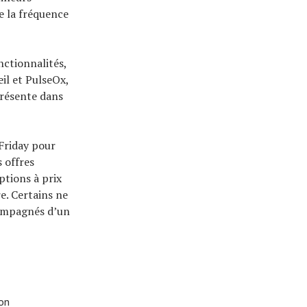
e la fréquence
nctionnalités,
il et PulseOx,
présente dans
 Friday pour
 offres
ptions à prix
e. Certains ne
compagnés d’un
ion