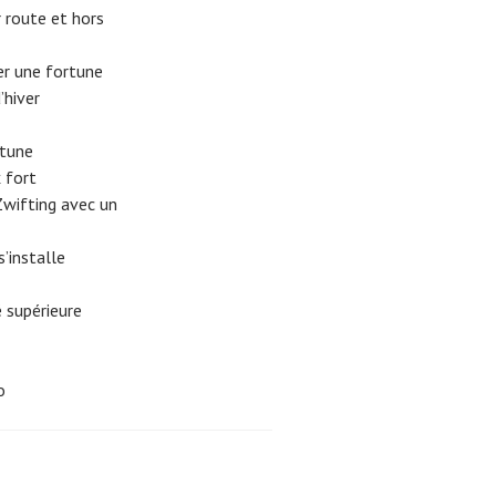
r route et hors
er une fortune
’hiver
rtune
x fort
Zwifting avec un
’installe
é supérieure
o