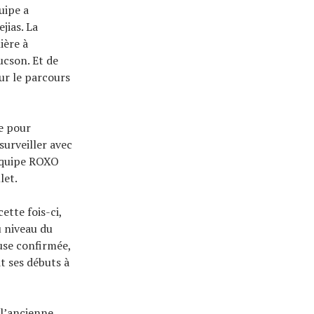
uipe a
jias. La
ière à
ucson. Et de
sur le parcours
e pour
surveiller avec
’équipe ROXO
let.
ette fois-ci,
u niveau du
se confirmée,
t ses débuts à
 l’ancienne