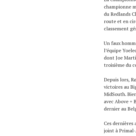
championne me
du Redlands Cl
route et en ci
classement gé
Un faux homme 
l’équipe Yoele
dont Joe Marti
troisième du c
Depuis lors, R
victoires au B
MidSouth. Bien
avec Above + B
dernier au Bel
Ces dernières 
joint à Primal-