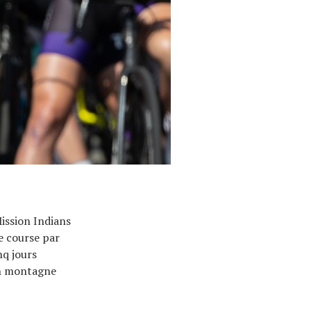
ission Indians
e course par
q jours
en montagne