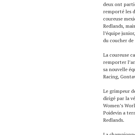
deux ont partic
remporté les d
coureuse mexic
Redlands, mais
l’équipe junior
du coucher de s
La coureuse ca
remporter l’an
sa nouvelle é
Racing, Gontav
Le grimpeur de
dirigé par la 
Women’s World
Poidevin a ter
Redlands.
La championne 