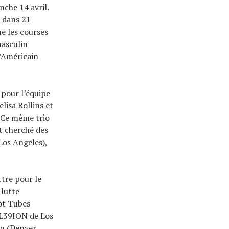
nche 14 avril.
s dans 21
e les courses
masculin
l’Américain
 pour l’équipe
lisa Rollins et
 Ce même trio
t cherché des
os Angeles),
ttre pour le
 lutte
ot Tubes
(L39ION de Los
an (Denver