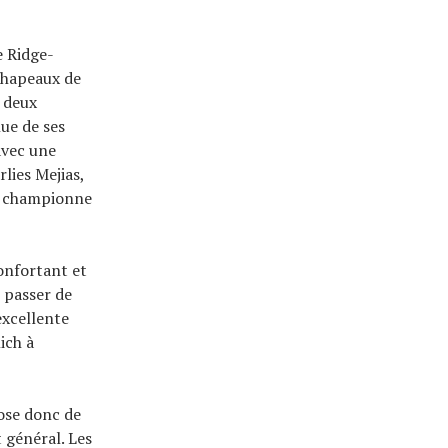
e Ridge-
chapeaux de
e deux
ue de ses
avec une
lies Mejias,
y, championne
onfortant et
e passer de
excellente
ich à
ose donc de
 général. Les