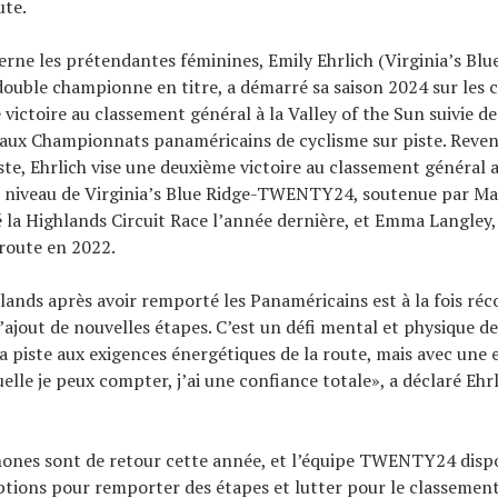
ute.
erne les prétendantes féminines, Emily Ehrlich (Virginia’s Blu
uble championne en titre, a démarré sa saison 2024 sur les 
 victoire au classement général à la Valley of the Sun suivie d
 aux Championnats panaméricains de cyclisme sur piste. Reven
iste, Ehrlich vise une deuxième victoire au classement général 
 niveau de Virginia’s Blue Ridge-TWENTY24, soutenue par Mar
 la Highlands Circuit Race l’année dernière, et Emma Langle
route en 2022.
lands après avoir remporté les Panaméricains est à la fois réc
l’ajout de nouvelles étapes. C’est un défi mental et physique d
 la piste aux exigences énergétiques de la route, mais avec une 
elle je peux compter, j’ai une confiance totale», a déclaré Ehrl
nones sont de retour cette année, et l’équipe TWENTY24 disp
ions pour remporter des étapes et lutter pour le classement