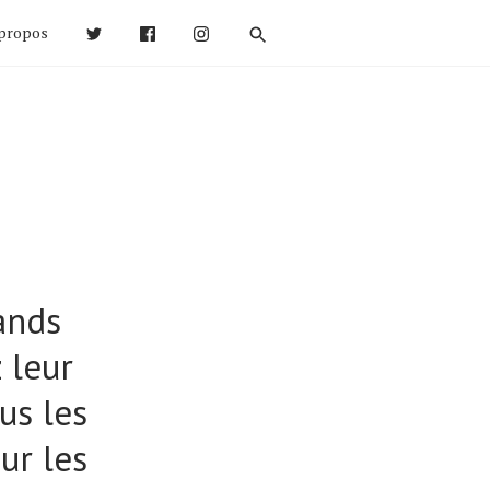
propos
ands
 leur
us les
ur les