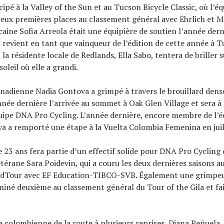
ipé à la Valley of the Sun et au Tucson Bicycle Classic, où l’éq
eux premières places au classement général avec Ehrlich et Me
aine Sofia Arreola était une équipière de soutien l’année dern
 revient en tant que vainqueur de l’édition de cette année à T
, la résidente locale de Redlands, Ella Sabo, tentera de briller 
oleil où elle a grandi.
nadienne Nadia Gontova a grimpé à travers le brouillard dens
née dernière l’arrivée au sommet à Oak Glen Village et sera à 
quipe DNA Pro Cycling. L’année dernière, encore membre de l
a a remporté une étape à la Vuelta Colombia Femenina en juil
 23 ans fera partie d’un effectif solide pour DNA Pro Cycling c
vétérane Sara Poidevin, qui a couru les deux dernières saisons a
Tour avec EF Education-TIBCO-SVB. Également une grimpeu
miné deuxième au classement général du Tour of the Gila et fai
colombienne de la route à plusieurs reprises, Diana Peñuela,