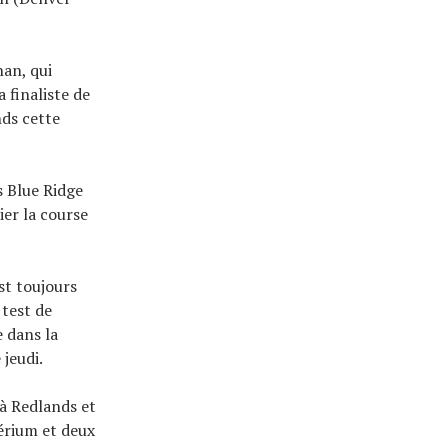
an, qui
 finaliste de
nds cette
s Blue Ridge
er la course
st toujours
 test de
 dans la
 jeudi.
à Redlands et
érium et deux