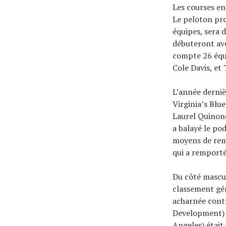
Les courses en
Le peloton pro
équipes, sera 
débuteront ave
compte 26 équi
Cole Davis, e
L’année derniè
Virginia’s Blu
Laurel Quinone
a balayé le po
moyens de rem
qui a remporté
Du côté mascul
classement gén
acharnée contr
Development) 
Angeles) était