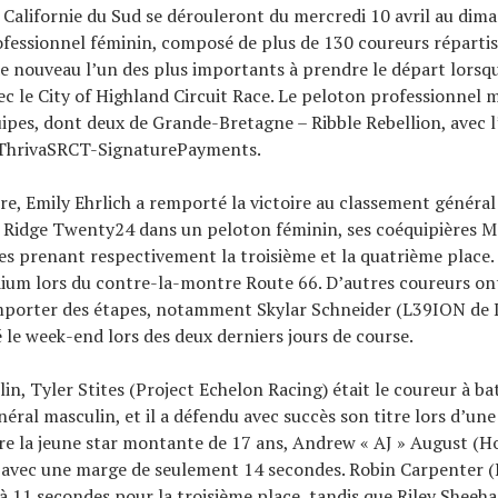
 Californie du Sud se dérouleront du mercredi 10 avril au dima
fessionnel féminin, composé de plus de 130 coureurs réparti
de nouveau l’un des plus importants à prendre le départ lorsqu
c le City of Highland Circuit Race. Le peloton professionnel 
pes, dont deux de Grande-Bretagne – Ribble Rebellion, avec 
t ThrivaSRCT-SignaturePayments.
re, Emily Ehrlich a remporté la victoire au classement général
e Ridge Twenty24 dans un peloton féminin, ses coéquipières Me
s prenant respectivement la troisième et la quatrième place.
dium lors du contre-la-montre Route 66. D’autres coureurs on
porter des étapes, notamment Skylar Schneider (L39ION de L
 le week-end lors des deux derniers jours de course.
in, Tyler Stites (Project Echelon Racing) était le coureur à ba
éral masculin, et il a défendu avec succès son titre lors d’une
e la jeune star montante de 17 ans, Andrew « AJ » August (H
avec une marge de seulement 14 secondes. Robin Carpenter 
 à 11 secondes pour la troisième place, tandis que Riley Sheeh