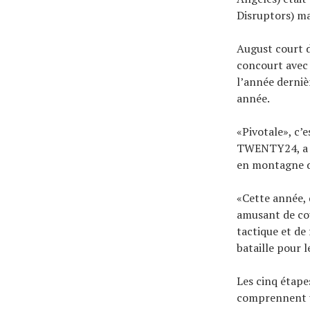
Disruptors) ma
August court 
concourt avec 
l’année derniè
année.
«Pivotale», c’e
TWENTY24, a qu
en montagne d
«Cette année, 
amusant de cou
tactique et d
bataille pour l
Les cinq étape
comprennent un