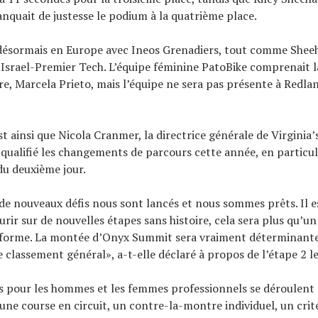
nquait de justesse le podium à la quatrième place.
désormais en Europe avec Ineos Grenadiers, tout comme Sheeh
Israel-Premier Tech. L’équipe féminine PatoBike comprenait la
re, Marcela Prieto, mais l’équipe ne sera pas présente à Redla
st ainsi que Nicola Cranmer, la directrice générale de Virginia’
alifié les changements de parcours cette année, en particuli
u deuxième jour.
de nouveaux défis nous sont lancés et nous sommes prêts. Il e
rir sur de nouvelles étapes sans histoire, cela sera plus qu’un
e forme. La montée d’Onyx Summit sera vraiment déterminante
e classement général», a-t-elle déclaré à propos de l’étape 2 le
s pour les hommes et les femmes professionnels se déroulent 
e course en circuit, un contre-la-montre individuel, un crit