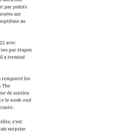
t par points
urnées sur
 septième au
022 avec
rses par étapes
il a terminé
 a remporté les
à The
eur de soutien
ce le week-end
 route.
lite, s’est
raie surprise