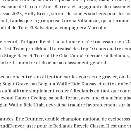
xicaine de la route Anet Barrera et la gagnante du classemen
assic 2023, Holly Breck, seront de solides soutiens pour les jo
rcuit, tandis que la grimpeuse Lorena Villamizar, qui a terminé
néral du Tour El Salvador, accompagnera Marcolini.
record, Torbjørn Røed. Il a fait une entrée fracassante en 2
o Test Team p/b 4Mind. Il a réalisé des top 10 dans quatre cou
n Stage Race et Tour of the Gila. L’année dernière à Redlands, 
ontre-la-montre et dixième au classement général.
øed a concentré son attention sur les courses de gravier, où il
ig Sugar Gravel, au Belgium Waffle Ride Kansas et cette année 
 qu’il affirme simplement rouler à Redlands en tant que cour
eyond Cancer Cycling, sa belle forme, avec une cinquième pla
gian Waffle Ride Utah, devrait se traduire favorablement sur la
années, Eric Brunner, double champion national de cyclocross é
AudiDenver juste pour le Redlands Bicycle Classic. Il est une v