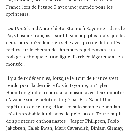
France lors de l’étape 3 avec une journée pour les
sprinteurs.
Les 193,5 km d’Amorebieta-Etxano à Bayonne – dans le
Pays basque français – sont beaucoup plus plats que les
deux jours précédents en selle avec peu de difficultés
Actualités
réelles sur le chemin des hommes rapides avant un
Technologies
rodage technique et une ligne d’arrivée légèrement en
Tests de produits
montée .
Conseils
Tendances
Il y a deux décennies, lorsque le Tour de France s’est
Tous nos articles
rendu pour la dernière fois à Bayonne, un Tyler
À propos
Hamilton gonflé a couru à la maison avec deux minutes
d’avance sur le peloton dirigé par Erik Zabel. Une
répétition de ce long effort en solo semble cependant
très improbable lundi, avec le peloton du Tour rempli
de sprinteurs enthousiastes – Jasper Philipsen, Fabio
Jakobsen, Caleb Ewan, Mark Cavendish, Biniam Girmay,