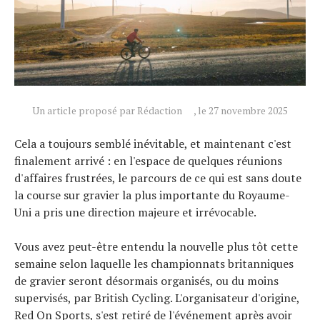
Un article proposé par Rédaction
, le 27 novembre 2025
Cela a toujours semblé inévitable, et maintenant c'est
finalement arrivé : en l'espace de quelques réunions
d'affaires frustrées, le parcours de ce qui est sans doute
la course sur gravier la plus importante du Royaume-
Actualités
Uni a pris une direction majeure et irrévocable.
Technologies
Tests de produits
Vous avez peut-être entendu la nouvelle plus tôt cette
semaine selon laquelle les championnats britanniques
Conseils
de gravier seront désormais organisés, ou du moins
Tendances
supervisés, par British Cycling. L'organisateur d'origine,
Tous nos articles
Red On Sports, s'est retiré de l'événement après avoir