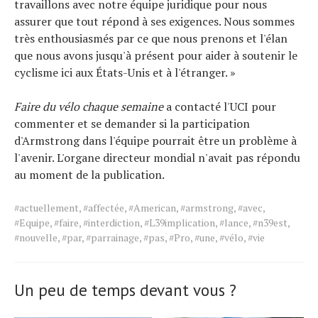
travaillons avec notre équipe juridique pour nous
assurer que tout répond à ses exigences. Nous sommes
très enthousiasmés par ce que nous prenons et l'élan
que nous avons jusqu'à présent pour aider à soutenir le
cyclisme ici aux États-Unis et à l'étranger. »
Faire du vélo chaque semaine
a contacté l'UCI pour
commenter et se demander si la participation
d'Armstrong dans l'équipe pourrait être un problème à
l'avenir. L'organe directeur mondial n'avait pas répondu
au moment de la publication.
Tags
#actuellement
,
#affectée
,
#American
,
#armstrong
,
#avec
,
for
#Equipe
,
#faire
,
#interdiction
,
#L39implication
,
#lance
,
#n39est
,
the
#nouvelle
,
#par
,
#parrainage
,
#pas
,
#Pro
,
#une
,
#vélo
,
#vie
article.
Un peu de temps devant vous ?