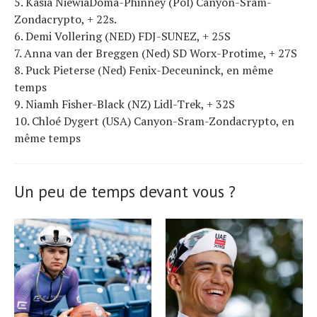
5. Kasia NiewiaDoma-Phinney (Pol) Canyon-Sram-
Zondacrypto, + 22s.
6. Demi Vollering (NED) FDJ-SUNEZ, + 25S
7. Anna van der Breggen (Ned) SD Worx-Protime, + 27S
8. Puck Pieterse (Ned) Fenix-Deceuninck, en même
temps
9. Niamh Fisher-Black (NZ) Lidl-Trek, + 32S
10. Chloé Dygert (USA) Canyon-Sram-Zondacrypto, en
même temps
Un peu de temps devant vous ?