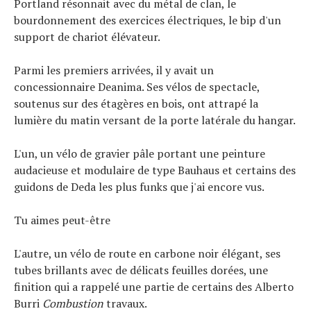
Portland résonnait avec du métal de clan, le
bourdonnement des exercices électriques, le bip d'un
support de chariot élévateur.
Parmi les premiers arrivées, il y avait un
concessionnaire Deanima. Ses vélos de spectacle,
soutenus sur des étagères en bois, ont attrapé la
lumière du matin versant de la porte latérale du hangar.
L'un, un vélo de gravier pâle portant une peinture
Actualités
audacieuse et modulaire de type Bauhaus et certains des
Technologies
guidons de Deda les plus funks que j'ai encore vus.
Tests de produits
Conseils
Tu aimes peut-être
Tendances
Tous nos articles
L'autre, un vélo de route en carbone noir élégant, ses
tubes brillants avec de délicats feuilles dorées, une
À propos
finition qui a rappelé une partie de certains des Alberto
Burri
Combustion
travaux.