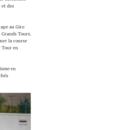
 et des
tape au Giro
s Grands Tours.
ner la course
e Tour en
lisme
en
chés