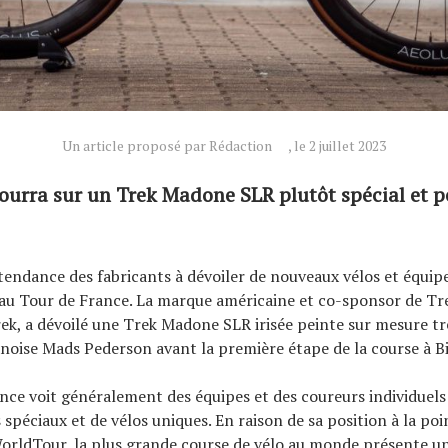
Un article proposé par Rédaction
, le 2 juillet 2023
ourra sur un Trek Madone SLR plutôt spécial et p
a tendance des fabricants à dévoiler de nouveaux vélos et équi
au Tour de France. La marque américaine et co-sponsor de Tr
ek, a dévoilé une Trek Madone SLR irisée peinte sur mesure t
anoise Mads Pederson avant la première étape de la course à Bi
nce voit généralement des équipes et des coureurs individuels
spéciaux et de vélos uniques. En raison de sa position à la poi
orldTour, la plus grande course de vélo au monde présente un