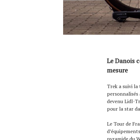
À propos
Le Danois c
mesure
Trek a suivi l
personnalisés 
devenu Lidl-Tr
pour la star d
Le Tour de Fra
d’équipements 
pyramide du W