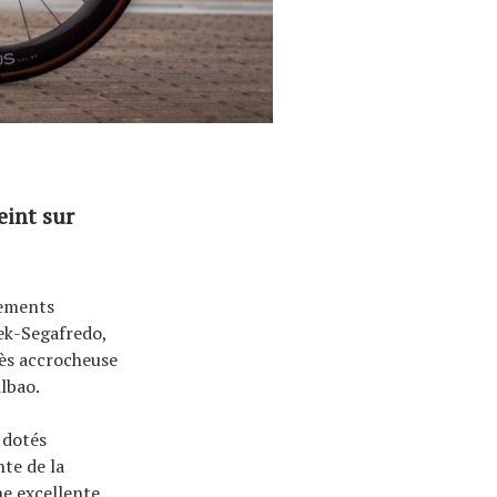
eint sur
pements
ek-Segafredo,
rès accrocheuse
lbao.
 dotés
nte de la
e excellente