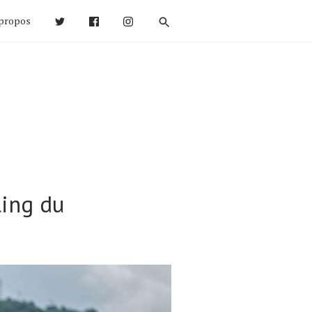
propos
ling du