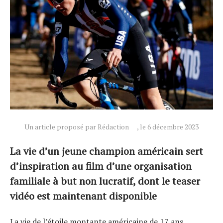
Un article proposé par Rédaction
, le 6 décembre 2023
La vie d’un jeune champion américain sert
d’inspiration au film d’une organisation
familiale à but non lucratif, dont le teaser
vidéo est maintenant disponible
Actualités
Technologies
La vie de l’étoile montante américaine de 17 ans