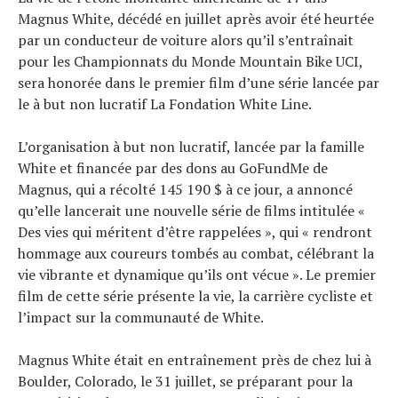
Tests de produits
Magnus White, décédé en juillet après avoir été heurtée
Conseils
par un conducteur de voiture alors qu’il s’entraînait
Tendances
pour les Championnats du Monde Mountain Bike UCI,
Tous nos articles
sera honorée dans le premier film d’une série lancée par
le à but non lucratif La Fondation White Line.
À propos
L’organisation à but non lucratif, lancée par la famille
White et financée par des dons au GoFundMe de
Magnus, qui a récolté 145 190 $ à ce jour, a annoncé
qu’elle lancerait une nouvelle série de films intitulée «
Des vies qui méritent d’être rappelées », qui « rendront
hommage aux coureurs tombés au combat, célébrant la
vie vibrante et dynamique qu’ils ont vécue ». Le premier
film de cette série présente la vie, la carrière cycliste et
l’impact sur la communauté de White.
Magnus White était en entraînement près de chez lui à
Boulder, Colorado, le 31 juillet, se préparant pour la