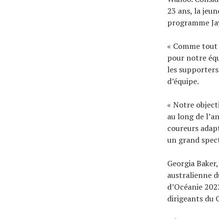
23 ans, la jeu
programme Jayc
« Comme tout 
pour notre équ
les supporters
d’équipe.
« Notre object
au long de l’an
coureurs adapt
un grand spect
Georgia Baker
australienne 
d’Océanie 2022
dirigeants du 