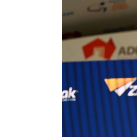
Actualités
Technologies
Tests de produits
Conseils
Tendances
Tous nos articles
À propos