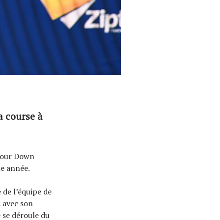
a course à
Tour Down
le année.
 de l’équipe de
s avec son
 se déroule du