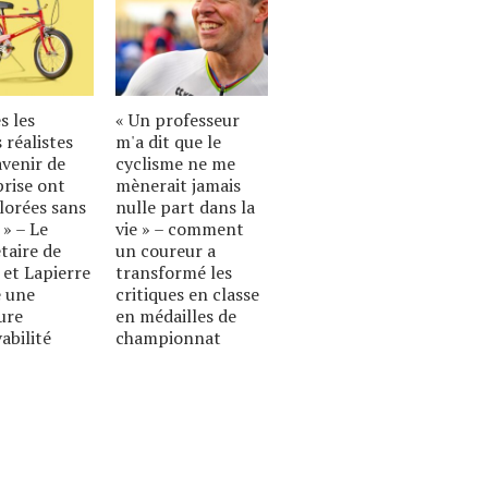
s les
« Un professeur
 réalistes
m'a dit que le
avenir de
cyclisme ne me
prise ont
mènerait jamais
lorées sans
nulle part dans la
 » – Le
vie » – comment
taire de
un coureur a
 et Lapierre
transformé les
 une
critiques en classe
ure
en médailles de
abilité
championnat