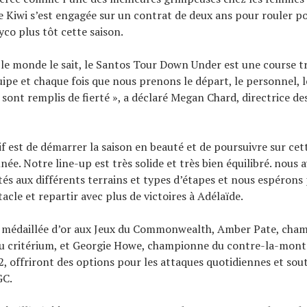
ne Kiwi s’est engagée sur un contrat de deux ans pour rouler po
o plus tôt cette saison.
le monde le sait, le Santos Tour Down Under est une course t
ipe et chaque fois que nous prenons le départ, le personnel, l
 sont remplis de fierté », a déclaré Megan Chard, directrice de
if est de démarrer la saison en beauté et de poursuivre sur cet
née. Notre line-up est très solide et très bien équilibré. nous 
és aux différents terrains et types d’étapes et nous espérons 
acle et repartir avec plus de victoires à Adélaïde.
, médaillée d’or aux Jeux du Commonwealth, Amber Pate, cha
du critérium, et Georgie Howe, championne du contre-la-mont
, offriront des options pour les attaques quotidiennes et sou
GC.