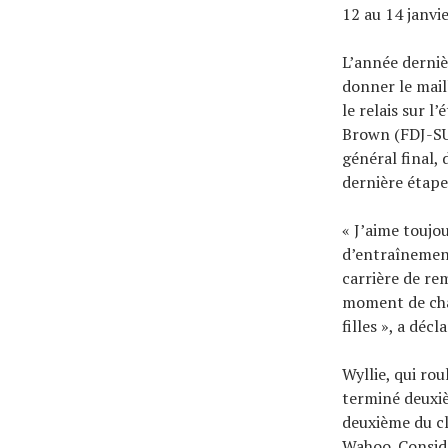
12 au 14 janvi
L’année derniè
donner le mail
le relais sur l
Brown (FDJ-SUE
général final,
dernière étape
« J’aime toujo
d’entraînement
carrière de re
moment de chai
filles », a dé
Wyllie, qui ro
terminé deuxiè
deuxième du c
Wahoo. Consid