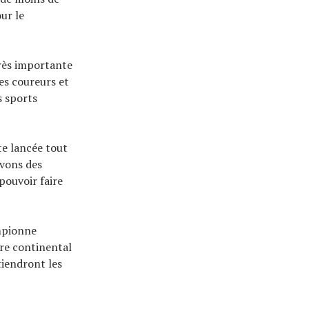
ur le
rès importante
es coureurs et
s sports
te lancée tout
avons des
pouvoir faire
mpionne
re continental
tiendront les