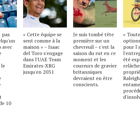
t pas
« Cette équipe se
Je suis tombé tête
« Toute
elqu'un
sent comme à la
première sur un
options
o avec
maison » – Isaac
chevreuil – c'est la
pour l'
e
del Toro s'engage
saison du rut en ce
l'entre
dans l'UAE Team
moment et les
été exp
 le
Emirates-XRG
coureurs de gravier
relâche
jusqu'en 2031
britanniques
proprié
e
devraient en être
Raleigh
e
conscients.
entame
procéd
t
d'insolv
de 10