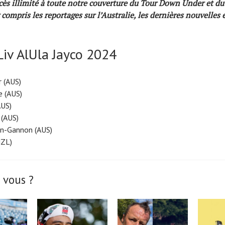
ès illimité à toute notre couverture du Tour Down Under et 
ompris les reportages sur l’Australie, les dernières nouvelles e
Liv AlUla Jayco 2024
r (AUS)
 (AUS)
AUS)
 (AUS)
n-Gannon (AUS)
NZL)
 vous ?