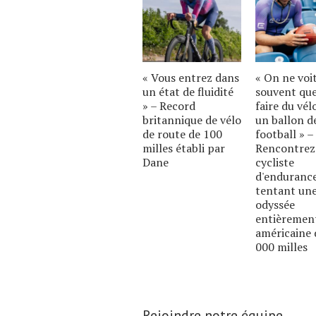
« Vous entrez dans
« On ne voi
un état de fluidité
souvent qu
» – Record
faire du vél
britannique de vélo
un ballon d
de route de 100
football » –
milles établi par
Rencontrez
Dane
cycliste
d'enduranc
tentant un
odyssée
entièremen
américaine 
000 milles
Rejoindre notre équipe