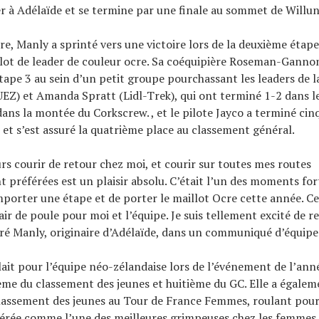
er à Adélaïde et se termine par une finale au sommet de Willun
re, Manly a sprinté vers une victoire lors de la deuxième étape
lot de leader de couleur ocre. Sa coéquipière Roseman-Gannon
’étape 3 au sein d’un petit groupe pourchassant les leaders de 
Z) et Amanda Spratt (Lidl-Trek), qui ont terminé 1-2 dans l
 dans la montée du Corkscrew. , et le pilote Jayco a terminé ci
 et s’est assuré la quatrième place au classement général.
urs courir de retour chez moi, et courir sur toutes mes routes
 préférées est un plaisir absolu. C’était l’un des moments fo
mporter une étape et de porter le maillot Ocre cette année. Ce
r de poule pour moi et l’équipe. Je suis tellement excité de re
claré Manly, originaire d’Adélaïde, dans un communiqué d’équipe
ulait pour l’équipe néo-zélandaise lors de l’événement de l’ann
me du classement des jeunes et huitième du GC. Elle a égale
lassement des jeunes au Tour de France Femmes, roulant pour
érée comme l’une des meilleures grimpeuses chez les femmes