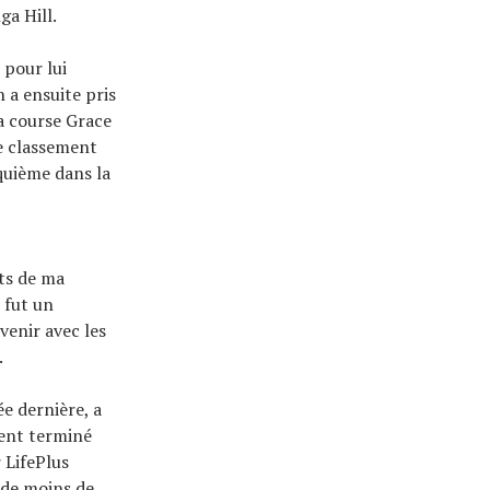
ga Hill.
 pour lui
 a ensuite pris
la course Grace
e classement
nquième dans la
rts de ma
 fut un
venir avec les
.
ée dernière, a
ment terminé
 LifePlus
 de moins de