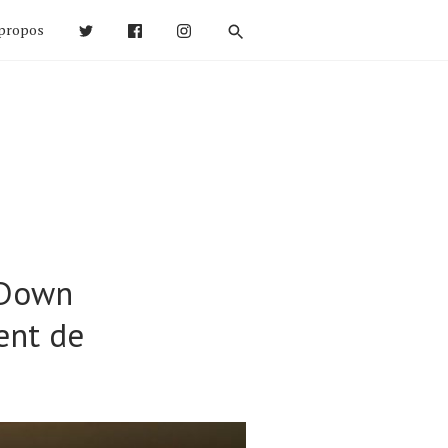
propos
 Down
ent de